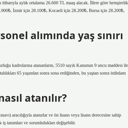
ı itibarıyla aylık ortalama 26.600 TL maaş alacak. İllere göre hemşirelik
.900₺, İzmir için 28.100₺, Kocaeli için 28.200₺, Bursa için 28.200₺,
sonel alımında yaş sınırı
urluğu kadrolarına atananların, 5510 sayılı Kanunun 9 uncu maddesi ile
lılıkları 65 yaşından sonra sona erdiğinden, bu yaştan sonra istihdam
sıl atanılır?
ı) aracılığıyla atanırlar ve ön lisans veya lisans derecesine sahip
 iş tanımları ve sorumlulukları değişebilir.