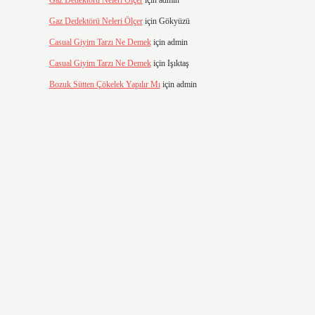
Gaz Dedektörü Neleri Ölçer
için
admin
Gaz Dedektörü Neleri Ölçer
için
Gökyüzü
Casual Giyim Tarzı Ne Demek
için
admin
Casual Giyim Tarzı Ne Demek
için
Işıktaş
Bozuk Sütten Çökelek Yapılır Mı
için
admin