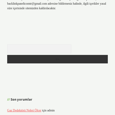
backlinkpanelicomtr@gmail.com
adresine bildirmeniz halinde, ilgili içerikler yasal
süre içerisinde sitemizden kaldırılacaktır.
Arama
Son yorumlar
Gaz Dedektörü Neleri Ölçer
için
admin