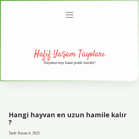
menüyü
Anasayfa
Gizlilik
Yasal
Hakkımızda
aç
Politikası
Uyarı
Hafif Yaşam Tüyoları
Hayatına neşe katan pratik öneriler!
Hangi hayvan en uzun hamile kalır
?
Tarih: Kasım 4, 2025