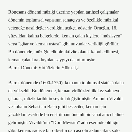
Rönesans dönemi müziği üzerine yapılan tarihsel çalışmalar,
dönemin toplumsal yapısının sanatçıya ve özellikle müzikal
yeteneğe nasıl değer verdiğini açıkça gösterir. Örneğin, 16.
yüzyıldan kalma belgelerde, keman çalan kişilere “müzisyen”
veya “gitar ve keman ustası” gibi unvanlar verildiği görülür.
Bu dönemde, müziğin elit bir aktivite olarak kabul edilmesi,
keman çalanlara duyulan saygıyı da arttırmıştır.
Barok Dönemi: Virtüözlerin Yükselişi
Barok dönemde (1600-1750), kemanın toplumsal statüsü daha
da yükseldi. Bu dönemde, keman virtüözleri ilk kez sahneye
çıkarak, müzik tarihinin seyrini değiştirmiştir. Antonio Vivaldi
ve Johann Sebastian Bach gibi besteciler, keman için
yazdıkları eserlerle bu enstrümanı önemli bir sanat aracı haline
getirmiştir. Vivaldi’nin “Dört Mevsim” adlı eserinde olduğu
gibi, keman, sadece bir orkestra parçası olmaktan çıkıp, solo