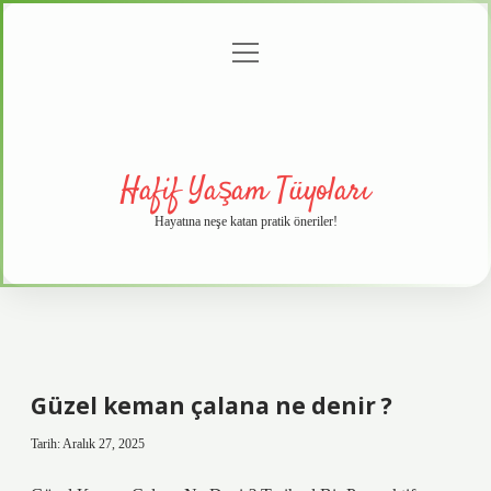
menüyü
Anasayfa
Gizlilik
Yasal
Hakkımızda
aç
Politikası
Uyarı
Hafif Yaşam Tüyoları
Hayatına neşe katan pratik öneriler!
Güzel keman çalana ne denir ?
Tarih: Aralık 27, 2025