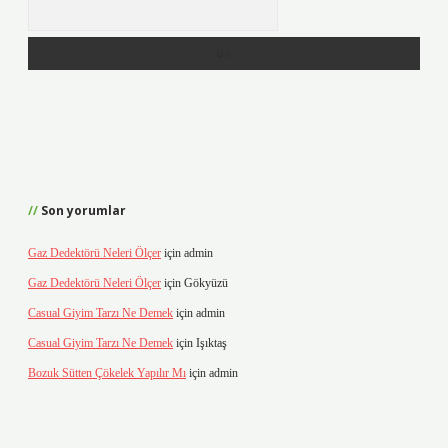
Arama
Son yorumlar
Gaz Dedektörü Neleri Ölçer
için
admin
Gaz Dedektörü Neleri Ölçer
için
Gökyüzü
Casual Giyim Tarzı Ne Demek
için
admin
Casual Giyim Tarzı Ne Demek
için
Işıktaş
Bozuk Sütten Çökelek Yapılır Mı
için
admin