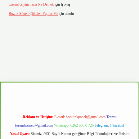
Casual Giyim Tarzı Ne Demek
için
Işıktaş
Bozuk Sütten Çökelek Yapılır Mı
için
admin
o
Reklam ve İletişim:
E-mail:
backlinkpaneli@gmail.com
Teams:
forumhizmeti@gmail.com
Whatsapp: 0262 606 0 726
Telegram: @karabul
Yasal Uyarı:
Sitemiz, 5651 Sayılı Kanun gereğince Bilgi Teknolojileri ve İletişim