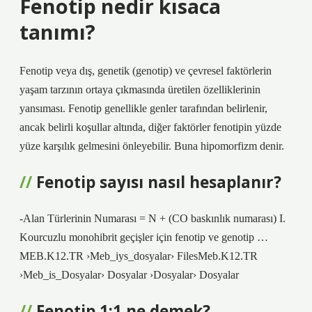
Fenotip nedir kısaca
tanımı?
Fenotip veya dış, genetik (genotip) ve çevresel faktörlerin
yaşam tarzının ortaya çıkmasında üretilen özelliklerinin
yansıması. Fenotip genellikle genler tarafından belirlenir,
ancak belirli koşullar altında, diğer faktörler fenotipin yüzde
yüze karşılık gelmesini önleyebilir. Buna hipomorfizm denir.
Fenotip sayısı nasıl hesaplanır?
-Alan Türlerinin Numarası = N + (CO baskınlık numarası) I.
Kourcuzlu monohibrit geçişler için fenotip ve genotip …
MEB.K12.TR ›Meb_iys_dosyalar› FilesMeb.K12.TR
›Meb_is_Dosyalar› Dosyalar ›Dosyalar› Dosyalar
Fenotip 1:1 ne demek?