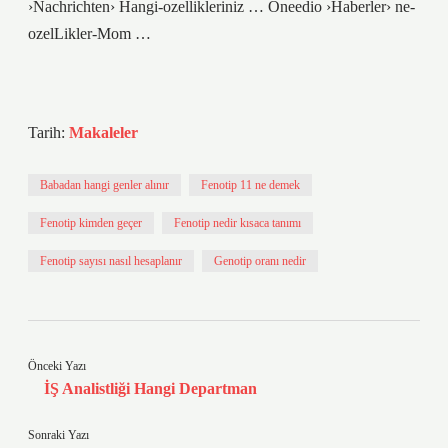
›Nachrichten› Hangi-ozellikleriniz … Oneedio ›Haberler› ne-
ozelLikler-Mom …
Tarih:
Makaleler
Babadan hangi genler alınır
Fenotip 11 ne demek
Fenotip kimden geçer
Fenotip nedir kısaca tanımı
Fenotip sayısı nasıl hesaplanır
Genotip oranı nedir
Önceki Yazı
İŞ Analistliği Hangi Departman
Sonraki Yazı