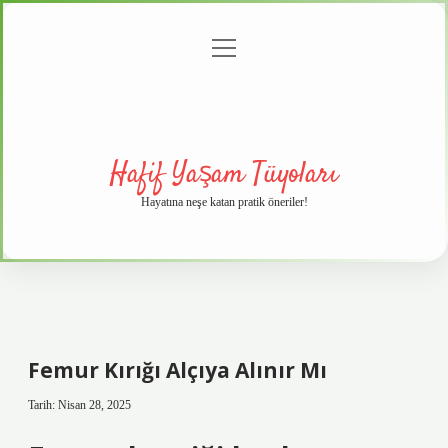
menüyü
Anasayfa
Gizlilik
Yasal
Hakkımızda
aç
Politikası
Uyarı
Hafif Yaşam Tüyoları
Hayatına neşe katan pratik öneriler!
Femur Kırığı Alçıya Alınır Mı
Tarih: Nisan 28, 2025