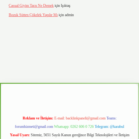
Casual Giyim Tarzı Ne Demek
için
Işıktaş
Bozuk Sütten Çökelek Yapılır Mı
için
admin
d.casino
Reklam ve İletişim:
E-mail:
backlinkpaneli@gmail.com
Teams:
forumhizmeti@gmail.com
Whatsapp: 0262 606 0 726
Telegram: @karabul
Yasal Uyarı:
Sitemiz, 5651 Sayılı Kanun gereğince Bilgi Teknolojileri ve İletişim