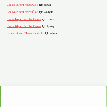
Gaz Dedektörü Neleri Ölçer
için
admin
Gaz Dedektörü Neleri Ölçer
için
Gökyüzü
Casual Giyim Tarzı Ne Demek
için
admin
Casual Giyim Tarzı Ne Demek
için
Işıktaş
Bozuk Sütten Çökelek Yapılır Mı
için
admin
casino