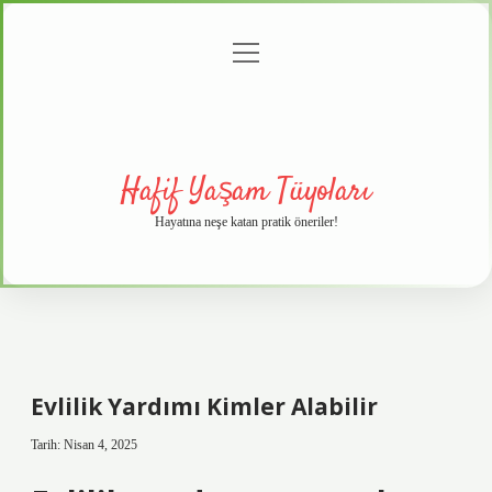
menüyü
Anasayfa
Gizlilik
Yasal
Hakkımızda
aç
Politikası
Uyarı
Hafif Yaşam Tüyoları
Hayatına neşe katan pratik öneriler!
Evlilik Yardımı Kimler Alabilir
Tarih: Nisan 4, 2025