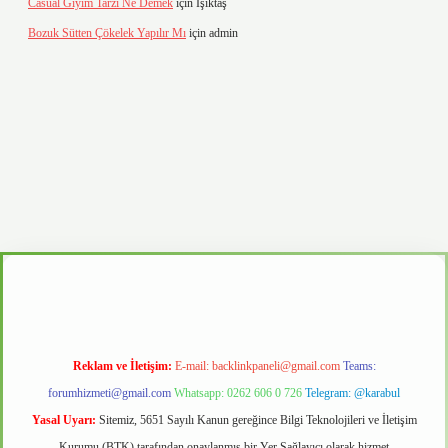
Casual Giyim Tarzı Ne Demek
için
Işıktaş
Bozuk Sütten Çökelek Yapılır Mı
için
admin
asino
Reklam ve İletişim:
E-mail:
backlinkpaneli@gmail.com
Teams:
forumhizmeti@gmail.com
Whatsapp: 0262 606 0 726
Telegram: @karabul
Yasal Uyarı:
Sitemiz, 5651 Sayılı Kanun gereğince Bilgi Teknolojileri ve İletişim
Kurumu (BTK) tarafından onaylanmış bir Yer Sağlayıcı olarak hizmet