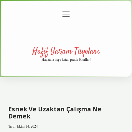
menüyü
Anasayfa
Gizlilik
Yasal
Hakkımızda
aç
Politikası
Uyarı
Hafif Yaşam Tüyoları
Hayatına neşe katan pratik öneriler!
Esnek Ve Uzaktan Çalışma Ne
Demek
Tarih: Ekim 14, 2024