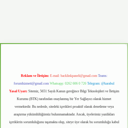
d.casino
Reklam ve İletişim:
E-mail:
backlinkpaneli@gmail.com
Teams:
forumhizmeti@gmail.com
Whatsapp: 0262 606 0 726
Telegram: @karabul
Yasal Uyarı:
Sitemiz, 5651 Sayılı Kanun gereğince Bilgi Teknolojileri ve İletişim
Kurumu (BTK) tarafından onaylanmış bir Yer Sağlayıcı olarak hizmet
vermektedir. Bu nedenle, sitedeki içerikleri proaktif olarak denetleme veya
araştırma yükümlülüğümüz bulunmamaktadır. Ancak, üyelerimiz yazdıkları
içeriklerin sorumluluğunu taşımakta olup, siteye üye olarak bu sorumluluğu kabul