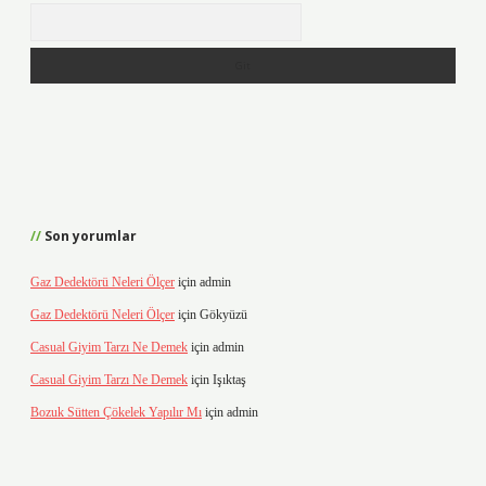
Arama
Son yorumlar
Gaz Dedektörü Neleri Ölçer
için
admin
Gaz Dedektörü Neleri Ölçer
için
Gökyüzü
Casual Giyim Tarzı Ne Demek
için
admin
Casual Giyim Tarzı Ne Demek
için
Işıktaş
Bozuk Sütten Çökelek Yapılır Mı
için
admin