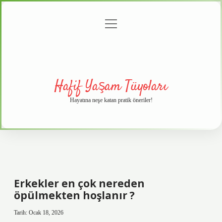
menüyü
Anasayfa
Gizlilik
Yasal
Hakkımızda
aç
Politikası
Uyarı
Hafif Yaşam Tüyoları
Hayatına neşe katan pratik öneriler!
Erkekler en çok nereden
öpülmekten hoşlanır ?
Tarih: Ocak 18, 2026