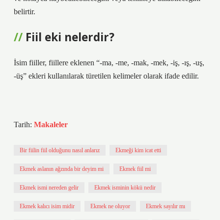
belirtir.
Fiil eki nelerdir?
İsim fiiller, fiillere eklenen “-ma, -me, -mak, -mek, -iş, -ış, -uş,
-üş” ekleri kullanılarak türetilen kelimeler olarak ifade edilir.
Tarih:
Makaleler
Bir fiilin fiil olduğunu nasıl anlarız
Ekmeği kim icat etti
Ekmek aslanın ağzında bir deyim mi
Ekmek fiil mi
Ekmek ismi nereden gelir
Ekmek isminin kökü nedir
Ekmek kalıcı isim midir
Ekmek ne oluyor
Ekmek sayılır mı