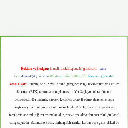
d.casino
Reklam ve İletişim:
E-mail:
backlinkpaneli@gmail.com
Teams:
forumhizmeti@gmail.com
Whatsapp: 0262 606 0 726
Telegram: @karabul
Yasal Uyarı:
Sitemiz, 5651 Sayılı Kanun gereğince Bilgi Teknolojileri ve İletişim
Kurumu (BTK) tarafından onaylanmış bir Yer Sağlayıcı olarak hizmet
vermektedir. Bu nedenle, sitedeki içerikleri proaktif olarak denetleme veya
araştırma yükümlülüğümüz bulunmamaktadır. Ancak, üyelerimiz yazdıkları
içeriklerin sorumluluğunu taşımakta olup, siteye üye olarak bu sorumluluğu kabul
etmiş sayılırlar. Bu internet sitesi, herhangi bir marka, kurum veya şahıs şirketi ile