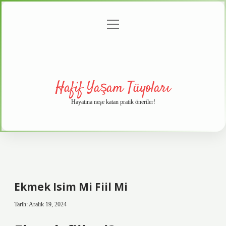
menüyü
Anasayfa
Gizlilik
Yasal
Hakkımızda
aç
Politikası
Uyarı
Hafif Yaşam Tüyoları
Hayatına neşe katan pratik öneriler!
Ekmek Isim Mi Fiil Mi
Tarih: Aralık 19, 2024