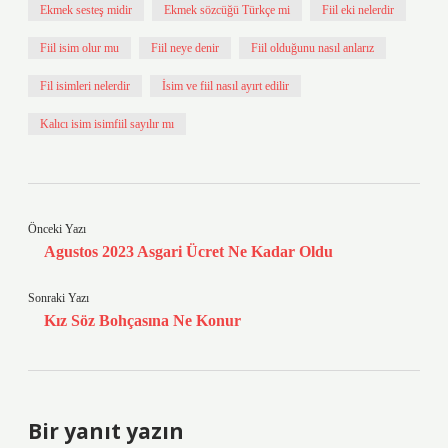
Ekmek sesteş midir
Ekmek sözcüğü Türkçe mi
Fiil eki nelerdir
Fiil isim olur mu
Fiil neye denir
Fiil olduğunu nasıl anlarız
Fil isimleri nelerdir
İsim ve fiil nasıl ayırt edilir
Kalıcı isim isimfiil sayılır mı
Önceki Yazı
Agustos 2023 Asgari Ücret Ne Kadar Oldu
Sonraki Yazı
Kız Söz Bohçasına Ne Konur
Bir yanıt yazın