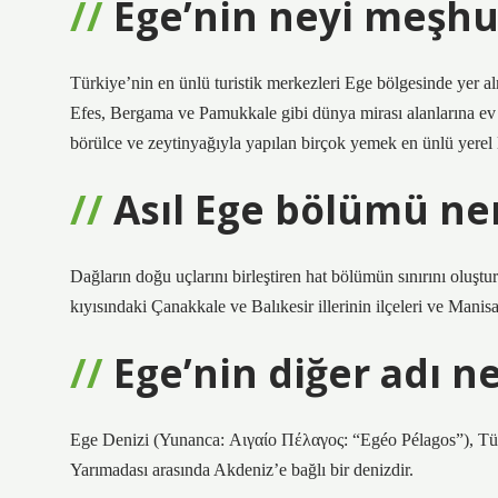
Ege’nin neyi meşhu
Türkiye’nin en ünlü turistik merkezleri Ege bölgesinde yer a
Efes, Bergama ve Pamukkale gibi dünya mirası alanlarına ev s
börülce ve zeytinyağıyla yapılan birçok yemek en ünlü yerel l
Asıl Ege bölümü ne
Dağların doğu uçlarını birleştiren hat bölümün sınırını oluşt
kıyısındaki Çanakkale ve Balıkesir illerinin ilçeleri ve Manisa
Ege’nin diğer adı n
Ege Denizi (Yunanca: Αιγαίο Πέλαγος: “Egéo Pélagos”), Türk
Yarımadası arasında Akdeniz’e bağlı bir denizdir.