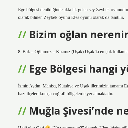
Ege bölgesi denildiğinde akla ilk gelen şey Zeybek oyunudu
olarak bilinen Zeybek oyunu Efes oyunu olarak da tanıtılır.
Bizim oğlan nerenin
8. Bak – Oğlumuz – Kızımız (Uşak) Uşak’ta en çok kullanılan
Ege Bölgesi hangi y
İzmir, Aydın, Manisa, Kütahya ve Uşak illerimizin tamamı Ege
bazı ilçeleri komşu coğrafi bölgelerde yer almaktadır.
Muğla Şivesi’nde n
Hadi oku Gari
“Ne yapıyorsun?” demek. Ulen, bizim oğl