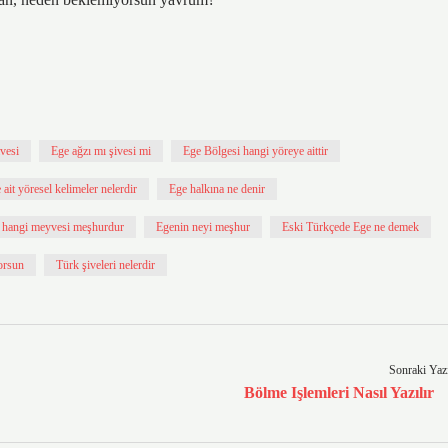
vesi
Ege ağzı mı şivesi mi
Ege Bölgesi hangi yöreye aittir
ait yöresel kelimeler nelerdir
Ege halkına ne denir
 hangi meyvesi meşhurdur
Egenin neyi meşhur
Eski Türkçede Ege ne demek
orsun
Türk şiveleri nelerdir
Sonraki Yaz
Bölme Işlemleri Nasıl Yazılır