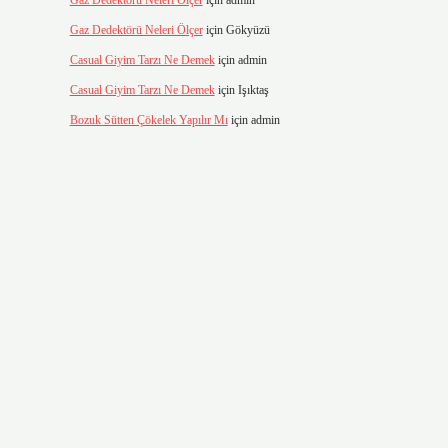
Gaz Dedektörü Neleri Ölçer
için
admin
Gaz Dedektörü Neleri Ölçer
için
Gökyüzü
Casual Giyim Tarzı Ne Demek
için
admin
Casual Giyim Tarzı Ne Demek
için
Işıktaş
Bozuk Sütten Çökelek Yapılır Mı
için
admin