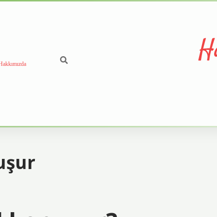
H
Hakkımızda
uşur