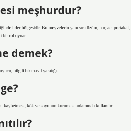
vesi meşhurdur?
iğinde lider bölgesidir. Bu meyvelerin yanı sıra üzüm, nar, acı portakal,
 bir rol oynar.
 ne demek?
yucu, bilgili bir masal yaratığı.
Ege?
ğını kaybetmesi, kök ve soyunun kuruması anlamında kullanılır.
ıtılır?