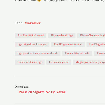
Tarih:
Makaleler
Asıl Ege bölümü neresi
Biyo ne demek Ege
Bizim oğlan nerenin şi
Ege Bölgesi nasıl konuşur
Ege Bölgesi nasıl tanıtılır
Ege Bölgesine 
Ege şivesi seni seviyorum ne demek
Egenin diğer adı nedir
Egenin
Ganere ne demek Ege
Gı nerenin şivesi
Muğla Şivesinde ne yapıy
Önceki Yazı
Porselen Sigorta Ne Işe Yarar