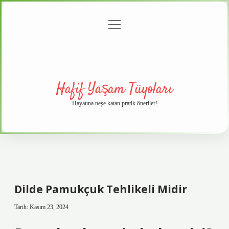
menüyü
Anasayfa
Gizlilik
Yasal
Hakkımızda
aç
Politikası
Uyarı
Hafif Yaşam Tüyoları
Hayatına neşe katan pratik öneriler!
Dilde Pamukçuk Tehlikeli Midir
Tarih: Kasım 23, 2024