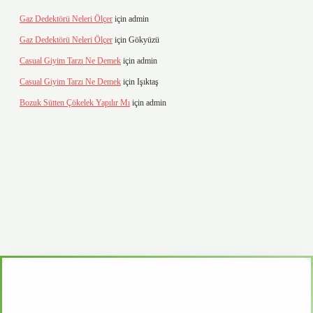
Gaz Dedektörü Neleri Ölçer
için
admin
Gaz Dedektörü Neleri Ölçer
için
Gökyüzü
Casual Giyim Tarzı Ne Demek
için
admin
Casual Giyim Tarzı Ne Demek
için
Işıktaş
Bozuk Sütten Çökelek Yapılır Mı
için
admin
vd.casino