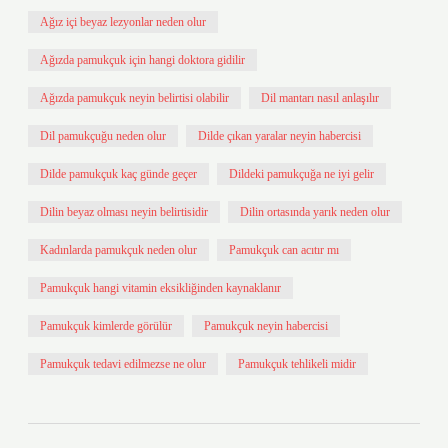
Ağız içi beyaz lezyonlar neden olur
Ağızda pamukçuk için hangi doktora gidilir
Ağızda pamukçuk neyin belirtisi olabilir
Dil mantarı nasıl anlaşılır
Dil pamukçuğu neden olur
Dilde çıkan yaralar neyin habercisi
Dilde pamukçuk kaç günde geçer
Dildeki pamukçuğa ne iyi gelir
Dilin beyaz olması neyin belirtisidir
Dilin ortasında yarık neden olur
Kadınlarda pamukçuk neden olur
Pamukçuk can acıtır mı
Pamukçuk hangi vitamin eksikliğinden kaynaklanır
Pamukçuk kimlerde görülür
Pamukçuk neyin habercisi
Pamukçuk tedavi edilmezse ne olur
Pamukçuk tehlikeli midir