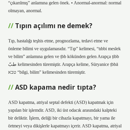
“çıkarılmış” anlamına gelen önek. • Anormal-anormal: normal
olmayan, anormal.
Tıpın açılımı ne demek?
Tıp, hastalığı teşhis etme, prognozlama, tedavi etme ve
önleme bilimi ve uygulamasıdır. “Tıp” kelimesi, “tıbbi meslek
ve bilim” anlamına gelen ve ṭbb kökünden gelen Arapça ṭibb
طبّ kelimesinden türemiştir. Arapça kelime, Süryanice ṭbbā
טבא “bilgi, bilim” kelimesinden türemiştir.
ASD kapama nedir tıpta?
ASD kapatma, atriyal septal defekti (ASD) kapatmak için
yapılan bir işlemdir. ASD, iki üst odacık arasındaki kalpteki
bir deliktir. İşlem, deliği bir cihazla kapatmayı, bir yama ile
örtmeyi veya dikişlerle kapatmayı içerir. ASD kapatma, atriyal