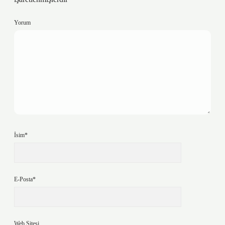
Yorum
İsim*
E-Posta*
Web Sitesi