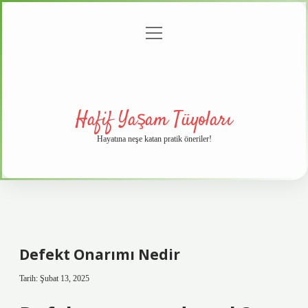
menüyü
Anasayfa
Gizlilik
Yasal
Hakkımızda
aç
Politikası
Uyarı
Hafif Yaşam Tüyoları
Hayatına neşe katan pratik öneriler!
Defekt Onarımı Nedir
Tarih: Şubat 13, 2025