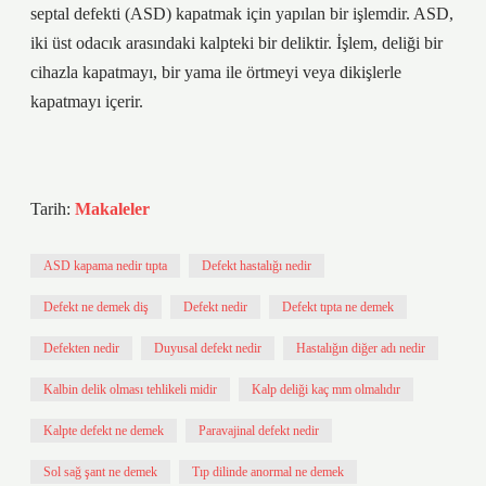
septal defekti (ASD) kapatmak için yapılan bir işlemdir. ASD,
iki üst odacık arasındaki kalpteki bir deliktir. İşlem, deliği bir
cihazla kapatmayı, bir yama ile örtmeyi veya dikişlerle
kapatmayı içerir.
Tarih:
Makaleler
ASD kapama nedir tıpta
Defekt hastalığı nedir
Defekt ne demek diş
Defekt nedir
Defekt tıpta ne demek
Defekten nedir
Duyusal defekt nedir
Hastalığın diğer adı nedir
Kalbin delik olması tehlikeli midir
Kalp deliği kaç mm olmalıdır
Kalpte defekt ne demek
Paravajinal defekt nedir
Sol sağ şant ne demek
Tıp dilinde anormal ne demek