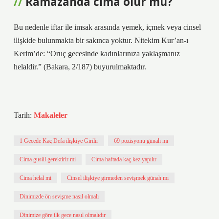
Ramazanda cima olur mu?
Bu nedenle iftar ile imsak arasında yemek, içmek veya cinsel
ilişkide bulunmakta bir sakınca yoktur. Nitekim Kur’an-ı
Kerim’de: “Oruç gecesinde kadınlarınıza yaklaşmanız
helaldir.” (Bakara, 2/187) buyurulmaktadır.
Tarih:
Makaleler
1 Gecede Kaç Defa ilişkiye Girilir
69 pozisyonu günah mı
Cima gusül gerektirir mi
Cima haftada kaç kez yapılır
Cima helal mi
Cinsel ilişkiye girmeden sevişmek günah mı
Dinimizde ön sevişme nasıl olmalı
Dinimize göre ilk gece nasıl olmalıdır