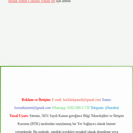
Bozuk Sütten Çökelek Yapılır Mı
için
admin
.casino
Reklam ve İletişim:
E-mail:
backlinkpaneli@gmail.com
Teams:
forumhizmeti@gmail.com
Whatsapp: 0262 606 0 726
Telegram: @karabul
Yasal Uyarı:
Sitemiz, 5651 Sayılı Kanun gereğince Bilgi Teknolojileri ve İletişim
Kurumu (BTK) tarafından onaylanmış bir Yer Sağlayıcı olarak hizmet
vermektedir. Bu nedenle, sitedeki içerikleri proaktif olarak denetleme veya