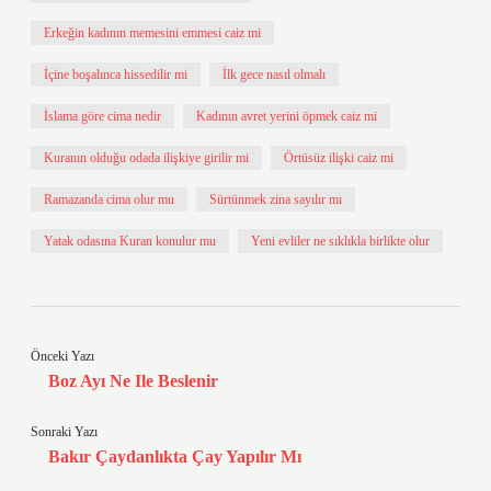
Erkeğin kadının memesini emmesi caiz mi
İçine boşalınca hissedilir mi
İlk gece nasıl olmalı
İslama göre cima nedir
Kadının avret yerini öpmek caiz mi
Kuranın olduğu odada ilişkiye girilir mi
Örtüsüz ilişki caiz mi
Ramazanda cima olur mu
Sürtünmek zina sayılır mı
Yatak odasına Kuran konulur mu
Yeni evliler ne sıklıkla birlikte olur
Önceki Yazı
Boz Ayı Ne Ile Beslenir
Sonraki Yazı
Bakır Çaydanlıkta Çay Yapılır Mı