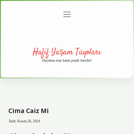
menüyü
Anasayfa
Gizlilik
Yasal
Hakkımızda
aç
Politikası
Uyarı
Hafif Yaşam Tüyoları
Hayatına neşe katan pratik öneriler!
Cima Caiz Mi
Tarih: Kasım 26, 2024