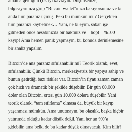
anlama geldiğini çok iyi kavrayın. Düşünsenize,
bilgisayarınıza girip “Bitcoin wallet”ınıza bakıyorsunuz ve bir
anda tüm paranız uçmuş. Peki bu mümkün mü? Gerçekten
tüm paranızı kaybetmek… Yani, ne bileyim, sabah işe
gitmeden önce hesabınızda bir baktınız ve—hop!—%100
kayıp! Ama hemen panik yapmayın, bu konuda derinlemesine
bir analiz yapalım.
Bitcoin’de ana paranız sıfırlanabilir mi? Teorik olarak, evet,
sıfırlanabilir. Çünkü Bitcoin, merkeziyetsiz bir yapıya sahip ve
bunun getirdiği bazı riskler var. Bitcoin’in fiyatı zaman zaman
çok hızlı ve dramatik bir şekilde düşebilir. Bir gün 60.000
dolar olan Bitcoin, ertesi gün 10.000 dolara düşebilir. Yani
teorik olarak, “tam sıfırlama” olmasa da, büyük bir kayıp
yaşanması mümkün. Ama unutmayın, bu olasılık, başka hiçbir
yatırımda olduğu kadar düşük değil. Yani her an %0’a
gidebilir, ama belki de bu kadar düşük olmayacak. Kim bilir?