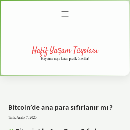
menüyü
Anasayfa
Gizlilik
Yasal
Hakkımızda
aç
Politikası
Uyarı
Hafif Yaşam Tüyoları
Hayatına neşe katan pratik öneriler!
Bitcoin’de ana para sıfırlanır mı ?
Tarih: Aralık 7, 2025