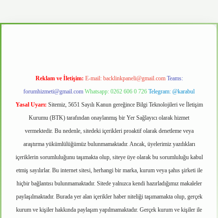
vd.casino
Reklam ve İletişim:
E-mail:
backlinkpaneli@gmail.com
Teams:
forumhizmeti@gmail.com
Whatsapp: 0262 606 0 726
Telegram: @karabul
Yasal Uyarı:
Sitemiz, 5651 Sayılı Kanun gereğince Bilgi Teknolojileri ve İletişim
Kurumu (BTK) tarafından onaylanmış bir Yer Sağlayıcı olarak hizmet
vermektedir. Bu nedenle, sitedeki içerikleri proaktif olarak denetleme veya
araştırma yükümlülüğümüz bulunmamaktadır. Ancak, üyelerimiz yazdıkları
içeriklerin sorumluluğunu taşımakta olup, siteye üye olarak bu sorumluluğu kabul
etmiş sayılırlar. Bu internet sitesi, herhangi bir marka, kurum veya şahıs şirketi ile
hiçbir bağlantısı bulunmamaktadır. Sitede yalnızca kendi hazırladığımız makaleler
paylaşılmaktadır. Burada yer alan içerikler haber niteliği taşımamakta olup, gerçek
kurum ve kişiler hakkında paylaşım yapılmamaktadır. Gerçek kurum ve kişiler ile