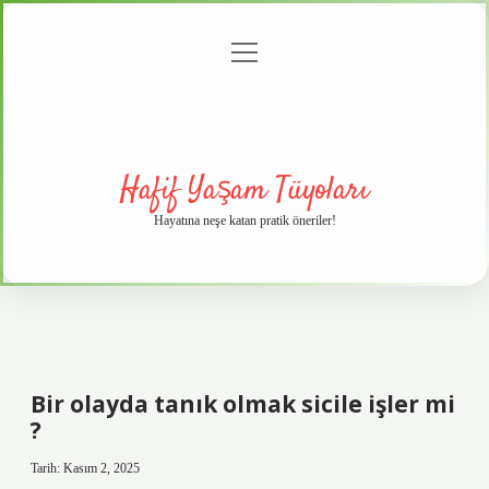
menüyü
Anasayfa
Gizlilik
Yasal
Hakkımızda
aç
Politikası
Uyarı
Hafif Yaşam Tüyoları
Hayatına neşe katan pratik öneriler!
Bir olayda tanık olmak sicile işler mi
?
Tarih: Kasım 2, 2025