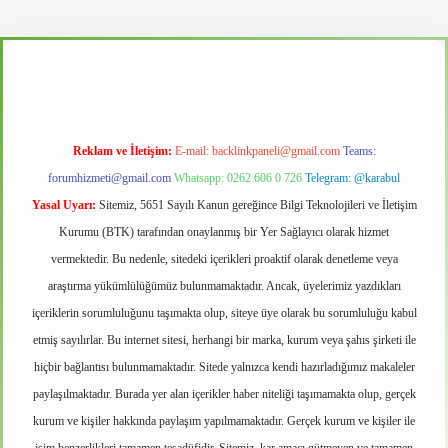
no
Reklam ve İletişim:
E-mail:
backlinkpaneli@gmail.com
Teams:
forumhizmeti@gmail.com
Whatsapp: 0262 606 0 726
Telegram: @karabul
Yasal Uyarı:
Sitemiz, 5651 Sayılı Kanun gereğince Bilgi Teknolojileri ve İletişim
Kurumu (BTK) tarafından onaylanmış bir Yer Sağlayıcı olarak hizmet
vermektedir. Bu nedenle, sitedeki içerikleri proaktif olarak denetleme veya
araştırma yükümlülüğümüz bulunmamaktadır. Ancak, üyelerimiz yazdıkları
içeriklerin sorumluluğunu taşımakta olup, siteye üye olarak bu sorumluluğu kabul
etmiş sayılırlar. Bu internet sitesi, herhangi bir marka, kurum veya şahıs şirketi ile
hiçbir bağlantısı bulunmamaktadır. Sitede yalnızca kendi hazırladığımız makaleler
paylaşılmaktadır. Burada yer alan içerikler haber niteliği taşımamakta olup, gerçek
kurum ve kişiler hakkında paylaşım yapılmamaktadır. Gerçek kurum ve kişiler ile