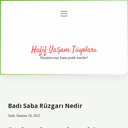
menüyü
Anasayfa
Gizlilik
Yasal
Hakkımızda
aç
Politikası
Uyarı
Hafif Yaşam Tüyoları
Hayatına neşe katan pratik öneriler!
Badı Saba Rüzgarı Nedir
Tarih: Haziran 18, 2025