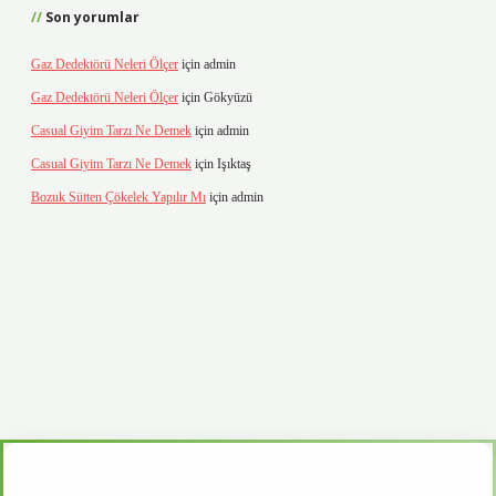
Son yorumlar
Gaz Dedektörü Neleri Ölçer
için
admin
Gaz Dedektörü Neleri Ölçer
için
Gökyüzü
Casual Giyim Tarzı Ne Demek
için
admin
Casual Giyim Tarzı Ne Demek
için
Işıktaş
Bozuk Sütten Çökelek Yapılır Mı
için
admin
d.casino