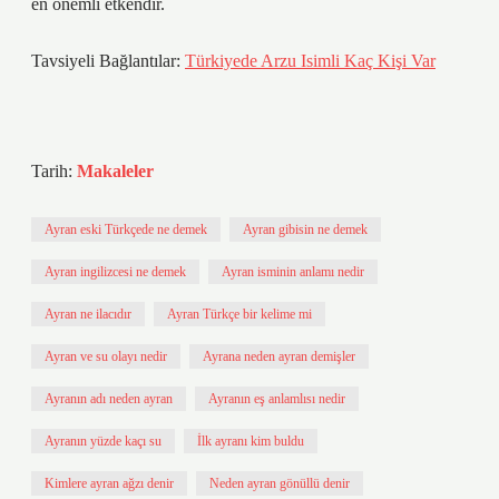
en önemli etkendir.
Tavsiyeli Bağlantılar:
Türkiyede Arzu Isimli Kaç Kişi Var
Tarih:
Makaleler
Ayran eski Türkçede ne demek
Ayran gibisin ne demek
Ayran ingilizcesi ne demek
Ayran isminin anlamı nedir
Ayran ne ilacıdır
Ayran Türkçe bir kelime mi
Ayran ve su olayı nedir
Ayrana neden ayran demişler
Ayranın adı neden ayran
Ayranın eş anlamlısı nedir
Ayranın yüzde kaçı su
İlk ayranı kim buldu
Kimlere ayran ağzı denir
Neden ayran gönüllü denir