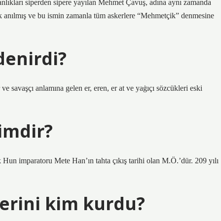
manlıkları siperden sipere yayılan Mehmet Çavuş, adına aynı zamanda
ak anılmış ve bu ismin zamanla tüm askerlere “Mehmetçik” denmesine
denirdi?
ve savaşçı anlamına gelen er, eren, er at ve yaġıçı sözcükleri eski
imdir?
ük Hun imparatoru Mete Han’ın tahta çıkış tarihi olan M.Ö.’dür. 209 yılı
lerini kim kurdu?