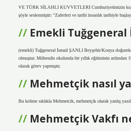
VE TÜRK SİLAHLI KUVVETLERİ Cumhuriyetimizin kurucusu 
şöyle seslenmiştir: “Zaferleri ve tarihi insanlık tarihiyle ba
Emekli Tuğgeneral İ
(emekli) Tuğgeneral İsmail ŞANLI Beyşehir/Konya doğumlu
olmuştur. Mühendis okulunda bir yıllık eğitiminin ardından 19
olarak görev yapmıştır.
Mehmetçik nasıl yaz
Bu kelime sıklıkla Mehmetcik, mehmetçik olarak yanlış yazıl
Mehmetçik Vakfı ne