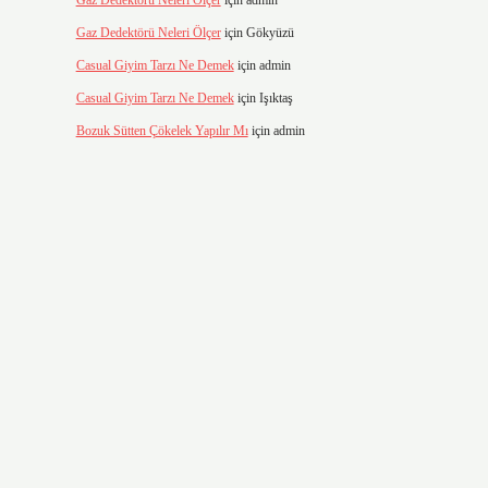
Gaz Dedektörü Neleri Ölçer
için
admin
Gaz Dedektörü Neleri Ölçer
için
Gökyüzü
Casual Giyim Tarzı Ne Demek
için
admin
Casual Giyim Tarzı Ne Demek
için
Işıktaş
Bozuk Sütten Çökelek Yapılır Mı
için
admin