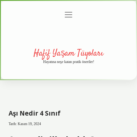
menüyü
Anasayfa
Gizlilik
Yasal
Hakkımızda
aç
Politikası
Uyarı
Hafif Yaşam Tüyoları
Hayatına neşe katan pratik öneriler!
Aşı Nedir 4 Sınıf
Tarih: Kasım 19, 2024