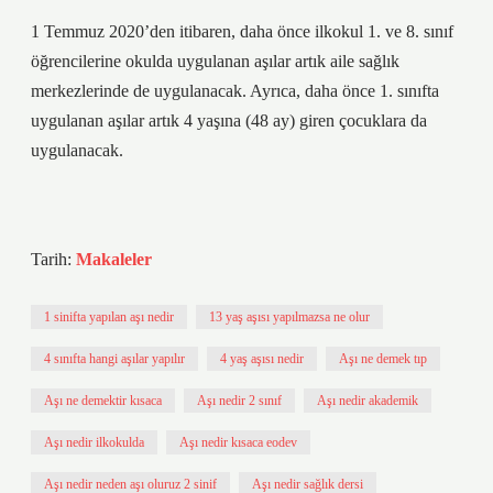
1 Temmuz 2020’den itibaren, daha önce ilkokul 1. ve 8. sınıf
öğrencilerine okulda uygulanan aşılar artık aile sağlık
merkezlerinde de uygulanacak. Ayrıca, daha önce 1. sınıfta
uygulanan aşılar artık 4 yaşına (48 ay) giren çocuklara da
uygulanacak.
Tarih:
Makaleler
1 sinifta yapılan aşı nedir
13 yaş aşısı yapılmazsa ne olur
4 sınıfta hangi aşılar yapılır
4 yaş aşısı nedir
Aşı ne demek tıp
Aşı ne demektir kısaca
Aşı nedir 2 sınıf
Aşı nedir akademik
Aşı nedir ilkokulda
Aşı nedir kısaca eodev
Aşı nedir neden aşı oluruz 2 sinif
Aşı nedir sağlık dersi