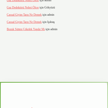
Gaz Dedektörü Neleri Ölçer
için
admin
Gaz Dedektörü Neleri Ölçer
için
Gökyüzü
Casual Giyim Tarzı Ne Demek
için
admin
Casual Giyim Tarzı Ne Demek
için
Işıktaş
Bozuk Sütten Çökelek Yapılır Mı
için
admin
asino