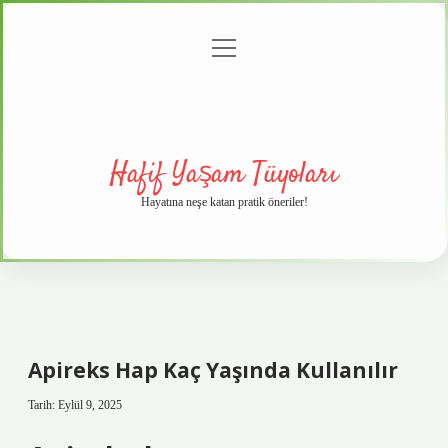
menüyü
Anasayfa
Gizlilik
Yasal
Hakkımızda
aç
Politikası
Uyarı
Hafif Yaşam Tüyoları
Hayatına neşe katan pratik öneriler!
Apireks Hap Kaç Yaşında Kullanılır
Tarih: Eylül 9, 2025