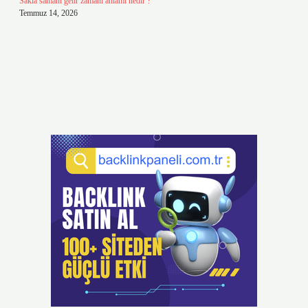
Sakla samanı gelir zamanı anlamı nedir ?
Temmuz 14, 2026