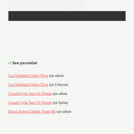
Arama
Son yorumlar
Gaz Dedektörü Neleri Ölçer
için
admin
Gaz Dedektörü Neleri Ölçer
için
Gökyüzü
Casual Giyim Tarzı Ne Demek
için
admin
Casual Giyim Tarzı Ne Demek
için
Işıktaş
Bozuk Sütten Çökelek Yapılır Mı
için
admin