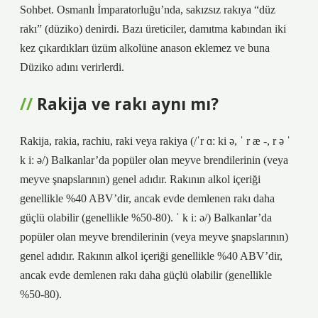
Sohbet. Osmanlı İmparatorluğu’nda, sakızsız rakıya “düz
rakı” (düziko) denirdi. Bazı üreticiler, damıtma kabından iki
kez çıkardıkları üzüm alkolüne anason eklemez ve buna
Düziko adını verirlerdi.
Rakija ve rakı aynı mı?
Rakija, rakia, rachiu, raki veya rakiya (/ˈr ɑː ki ə, ˈ r æ -, r ə ˈ
k iː ə/) Balkanlar’da popüler olan meyve brendilerinin (veya
meyve şnapslarının) genel adıdır. Rakının alkol içeriği
genellikle %40 ABV’dir, ancak evde demlenen rakı daha
güçlü olabilir (genellikle %50-80). ˈ k iː ə/) Balkanlar’da
popüler olan meyve brendilerinin (veya meyve şnapslarının)
genel adıdır. Rakının alkol içeriği genellikle %40 ABV’dir,
ancak evde demlenen rakı daha güçlü olabilir (genellikle
%50-80).