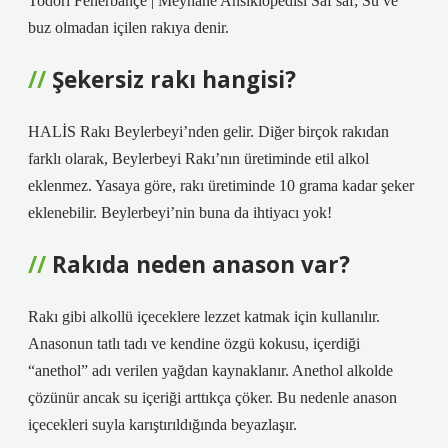
Todori Fenerbahçe | Meyhane Ansiklopedisi Saf saf; Su ve
buz olmadan içilen rakıya denir.
Şekersiz rakı hangisi?
HALİS Rakı Beylerbeyi’nden gelir. Diğer birçok rakıdan
farklı olarak, Beylerbeyi Rakı’nın üretiminde etil alkol
eklenmez. Yasaya göre, rakı üretiminde 10 grama kadar şeker
eklenebilir. Beylerbeyi’nin buna da ihtiyacı yok!
Rakıda neden anason var?
Rakı gibi alkollü içeceklere lezzet katmak için kullanılır.
Anasonun tatlı tadı ve kendine özgü kokusu, içerdiği
“anethol” adı verilen yağdan kaynaklanır. Anethol alkolde
çözünür ancak su içeriği arttıkça çöker. Bu nedenle anason
içecekleri suyla karıştırıldığında beyazlaşır.