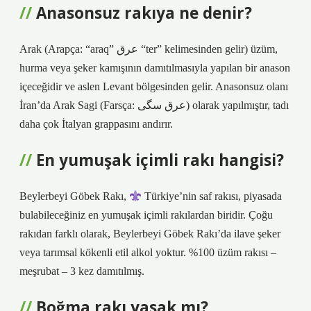
Anasonsuz rakıya ne denir?
Arak (Arapça: “araq” ﻋﺮﻕ “ter” kelimesinden gelir) üzüm,
hurma veya şeker kamışının damıtılmasıyla yapılan bir anason
içeceğidir ve aslen Levant bölgesinden gelir. Anasonsuz olanı
İran’da Arak Sagi (Farsça: عرق سگی) olarak yapılmıştır, tadı
daha çok İtalyan grappasını andırır.
En yumuşak içimli rakı hangisi?
Beylerbeyi Göbek Rakı,
Türkiye’nin saf rakısı, piyasada
bulabileceğiniz en yumuşak içimli rakılardan biridir. Çoğu
rakıdan farklı olarak, Beylerbeyi Göbek Rakı’da ilave şeker
veya tarımsal kökenli etil alkol yoktur. %100 üzüm rakısı –
meşrubat – 3 kez damıtılmış.
Boğma rakı yasak mı?