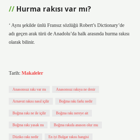
Hurma rakısı var mı?
‘ Aynı şekilde ünlü Fransız sözlüğü Robert’s Dictionary’de
adı geçen arak türü de Anadolu’da halk arasında hurma rakısı
olarak bilinir.
Tarih:
Makaleler
Anasonsuz rakı var mı
Anasonsuz rakıya ne denir
Arnavut rakısı nasıl içilir
Boğma rakı farkı nedir
Boğma rakı ne ile içilir
Boğma rakı nereye ait
Boğma rakı yasak mı
Boğma rakıda anason olur mu
Düziko rakı nedir
En iyi Bulgar rakısı hangisi