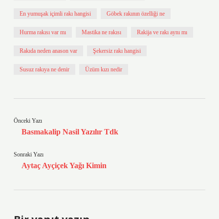
En yumuşak içimli rakı hangisi
Göbek rakının özelliği ne
Hurma rakısı var mı
Mastika ne rakısı
Rakija ve rakı aynı mı
Rakıda neden anason var
Şekersiz rakı hangisi
Susuz rakıya ne denir
Üzüm kızı nedir
Önceki Yazı
Basmakalip Nasil Yazılır Tdk
Sonraki Yazı
Aytaç Ayçiçek Yağı Kimin