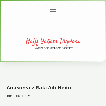
menüyü
Anasayfa
Gizlilik
Yasal
Hakkımızda
aç
Politikası
Uyarı
Hafif Yaşam Tüyoları
Hayatına neşe katan pratik öneriler!
Anasonsuz Rakı Adı Nedir
Tarih: Ekim 14, 2024