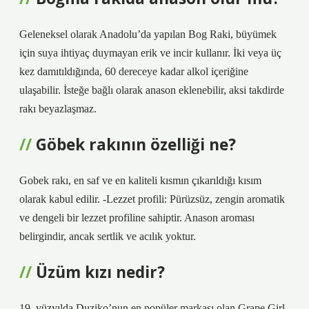
Geleneksel olarak Anadolu’da yapılan Bog Raki, büyümek
için suya ihtiyaç duymayan erik ve incir kullanır. İki veya üç
kez damıtıldığında, 60 dereceye kadar alkol içeriğine
ulaşabilir. İsteğe bağlı olarak anason eklenebilir, aksi takdirde
rakı beyazlaşmaz.
Göbek rakının özelliği ne?
Gobek rakı, en saf ve en kaliteli kısmın çıkarıldığı kısım
olarak kabul edilir. -Lezzet profili: Pürüzsüz, zengin aromatik
ve dengeli bir lezzet profiline sahiptir. Anason aroması
belirgindir, ancak sertlik ve acılık yoktur.
Üzüm kızı nedir?
19. yüzyılda Duziko’nun en popüler markası olan Grape Girl,