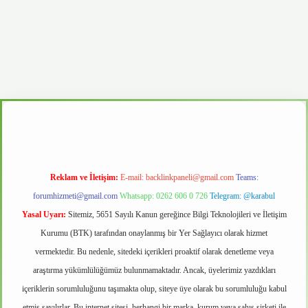
casino
Reklam ve İletişim:
E-mail:
backlinkpaneli@gmail.com
Teams:
forumhizmeti@gmail.com
Whatsapp: 0262 606 0 726
Telegram: @karabul
Yasal Uyarı:
Sitemiz, 5651 Sayılı Kanun gereğince Bilgi Teknolojileri ve İletişim
Kurumu (BTK) tarafından onaylanmış bir Yer Sağlayıcı olarak hizmet
vermektedir. Bu nedenle, sitedeki içerikleri proaktif olarak denetleme veya
araştırma yükümlülüğümüz bulunmamaktadır. Ancak, üyelerimiz yazdıkları
içeriklerin sorumluluğunu taşımakta olup, siteye üye olarak bu sorumluluğu kabul
etmiş sayılırlar. Bu internet sitesi, herhangi bir marka, kurum veya şahıs şirketi ile