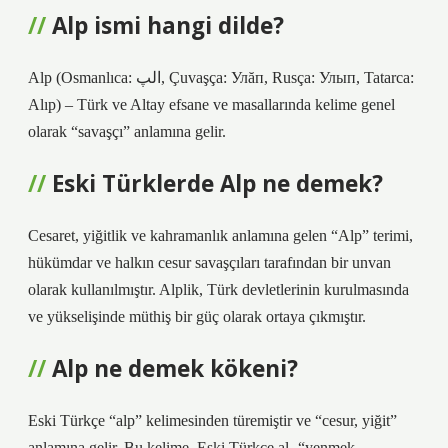
Alp ismi hangi dilde?
Alp (Osmanlıca: الپ, Çuvaşça: Улăп, Rusça: Улып, Tatarca:
Alıp) – Türk ve Altay efsane ve masallarında kelime genel
olarak “savaşçı” anlamına gelir.
Eski Türklerde Alp ne demek?
Cesaret, yiğitlik ve kahramanlık anlamına gelen “Alp” terimi,
hükümdar ve halkın cesur savaşçıları tarafından bir unvan
olarak kullanılmıştır. Alplik, Türk devletlerinin kurulmasında
ve yükselişinde müthiş bir güç olarak ortaya çıkmıştır.
Alp ne demek kökeni?
Eski Türkçe “alp” kelimesinden türemiştir ve “cesur, yiğit”
anlamına gelir. Bu kelime, Eski Türkçe al- “yenmek,