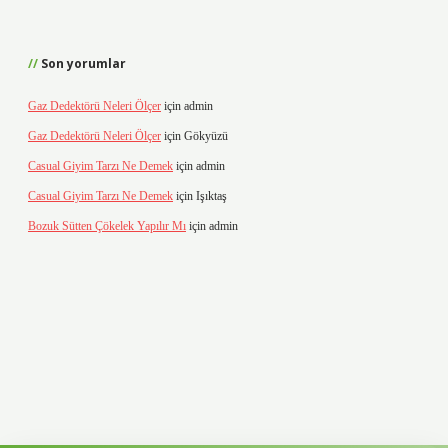
Son yorumlar
Gaz Dedektörü Neleri Ölçer
için
admin
Gaz Dedektörü Neleri Ölçer
için
Gökyüzü
Casual Giyim Tarzı Ne Demek
için
admin
Casual Giyim Tarzı Ne Demek
için
Işıktaş
Bozuk Sütten Çökelek Yapılır Mı
için
admin
casino