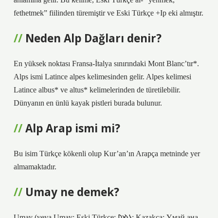
fethetmek” fiilinden türemiştir ve Eski Türkçe +Ip eki almıştır.
Neden Alp Dağları denir?
En yüksek noktası Fransa-İtalya sınırındaki Mont Blanc’tır*.
Alps ismi Latince alpes kelimesinden gelir. Alpes kelimesi
Latince albus* ve altus* kelimelerinden de türetilebilir.
Dünyanın en ünlü kayak pistleri burada bulunur.
Alp Arap ismi mi?
Bu isim Türkçe kökenli olup Kur’an’ın Arapça metninde yer
almamaktadır.
Umay ne demek?
Umay (veya Umay; Eski Türkçe: 𐰆𐰢𐰖; Kazakça: Ұмай aна,