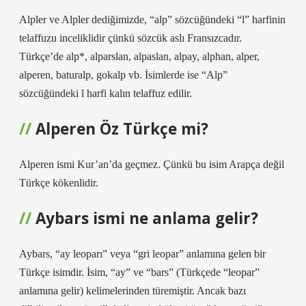
Alpler ve Alpler dediğimizde, “alp” sözcüğündeki “l” harfinin
telaffuzu inceliklidir çünkü sözcük aslı Fransızcadır.
Türkçe’de alp*, alparslan, alpaslan, alpay, alphan, alper,
alperen, baturalp, gokalp vb. İsimlerde ise “Alp”
sözcüğündeki l harfi kalın telaffuz edilir.
Alperen Öz Türkçe mi?
Alperen ismi Kur’an’da geçmez. Çünkü bu isim Arapça değil
Türkçe kökenlidir.
Aybars ismi ne anlama gelir?
Aybars, “ay leoparı” veya “gri leopar” anlamına gelen bir
Türkçe isimdir. İsim, “ay” ve “bars” (Türkçede “leopar”
anlamına gelir) kelimelerinden türemiştir. Ancak bazı