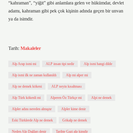
“kahraman”, “yiğit” gibi anlamlara gelen ve hükümdar, devlet
adamı, kahraman gibi pek çok kişinin adında geçen bir unvan
ya da isimdir.
Tarih:
Makaleler
Alp Arap ismi mi
ALP insan tipi nedir
Alp ismi hangi dilde
Alp ismi ilk ne zaman kullanıldı
Alp mi alper mi
Alp ne demek kökeni
ALP neyin kısaltması
Alp Türk kökenli mi
Alperen Öz Türkçe mi
Alpi ne demek
Alpler adını nereden almıştır
Alpler kime denir
Eski Türklerde Alp ne demek
Gökalp ne demek
Neden Alp Dağları denir
Tarihte Gazi alp kimdir