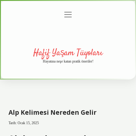
menüyü
Anasayfa
Gizlilik
Yasal
Hakkımızda
aç
Politikası
Uyarı
Hafif Yaşam Tüyoları
Hayatına neşe katan pratik öneriler!
Alp Kelimesi Nereden Gelir
Tarih: Ocak 15, 2025