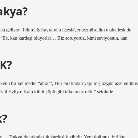
akya?
ına geliyor. Tekirdağ/Hayrabolu ilçesi/Çerkezmüsellim mahallesinde
: “Ee, kan kardeşi oluyorlar… Biz soruyoruz, kimi seviyorsun, kan
K?
enli bir kelimedir. “ahrar”, Hür tarafından yapılmış özgür, azat edilmiş
ret-ül Evliya: Kalp kibrit çöpü gibi tükenmez oldu” şeklinde
k?
ki… Trakya’da arkadaşlık kardeşlik gibidir. Yeni doğmuş, birlikte