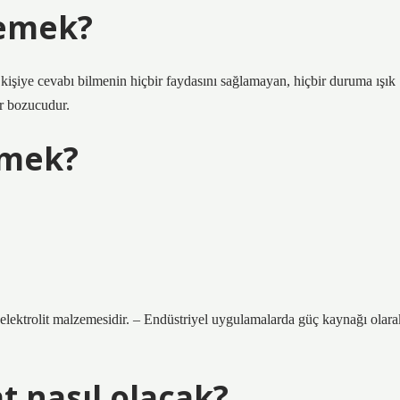
demek?
 kişiye cevabı bilmenin hiçbir faydasını sağlamayan, hiçbir duruma ışık
ir bozucudur.
emek?
elektrolit malzemesidir. – Endüstriyel uygulamalarda güç kaynağı olara
 nasıl olacak?