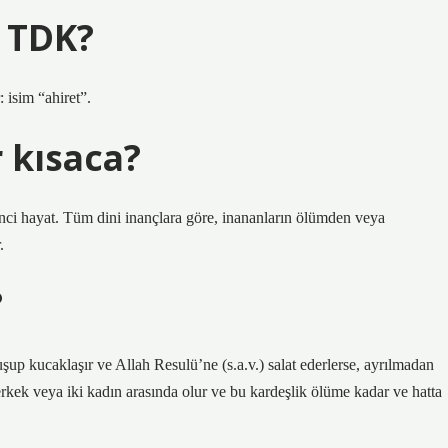
 TDK?
 isim “ahiret”.
 kısaca?
ci hayat. Tüm dini inançlara göre, inananların ölümden veya
.
?
şup kucaklaşır ve Allah Resulü’ne (s.a.v.) salat ederlerse, ayrılmadan
i erkek veya iki kadın arasında olur ve bu kardeşlik ölüme kadar ve hatta