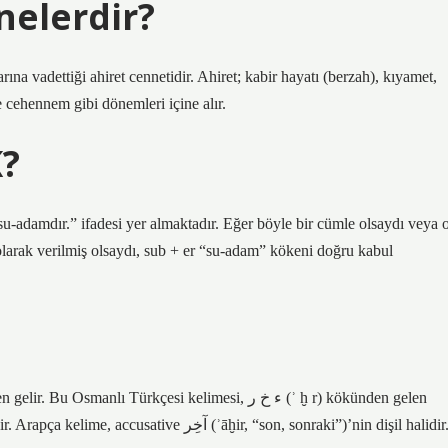
nelerdir?
rına vadettiği ahiret cennetidir. Ahiret; kabir hayatı (berzah), kıyamet,
 ve cehennem gibi dönemleri içine alır.
?
-adamdır.” ifadesi yer almaktadır. Eğer böyle bir cümle olsaydı veya 
larak verilmiş olsaydı, sub + er “su-adam” kökeni doğru kabul
Arapça آخِرَة‎ (ʾāḫira) kelimesinden ödünç alınmış bir kelimedir. Arapça kelime, accusative آخِر‎ (ʾāḫir, “son, sonraki”)’nin dişil halidir