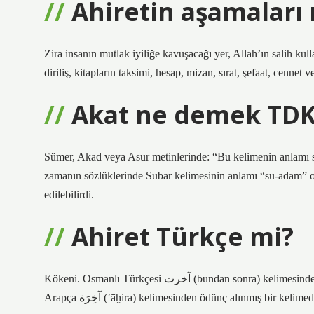
Ahiretin aşamaları 
Zira insanın mutlak iyiliğe kavuşacağı yer, Allah’ın salih kulla
diriliş, kitapların taksimi, hesap, mizan, sırat, şefaat, cennet
Akat ne demek TDK
Sümer, Akad veya Asur metinlerinde: “Bu kelimenin anlamı su
zamanın sözlüklerinde Subar kelimesinin anlamı “su-adam” o
edilebilirdi.
Ahiret Türkçe mi?
Kökeni. Osmanlı Türkçesi آخرت‎ (bundan sonra) kelimesinden gelir. Bu Osmanlı Türkçesi kelimesi, ء خ ر‎ (ʾ ḫ r) kökünden gelen