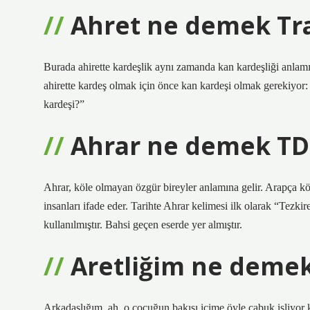
Ahret ne demek Tr
Burada ahirette kardeşlik aynı zamanda kan kardeşliği anlam
ahirette kardeş olmak için önce kan kardeşi olmak gerekiyor
kardeşi?”
Ahrar ne demek TD
Ahrar, köle olmayan özgür bireyler anlamına gelir. Arapça kök
insanları ifade eder. Tarihte Ahrar kelimesi ilk olarak “Tezki
kullanılmıştır. Bahsi geçen eserde yer almıştır.
Aretliğim ne deme
Arkadaşlığım, ah, o çocuğun bakışı içime öyle çabuk işliyor 