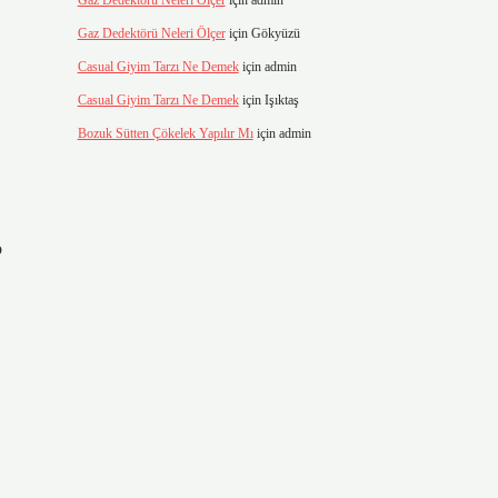
Gaz Dedektörü Neleri Ölçer
için
admin
Gaz Dedektörü Neleri Ölçer
için
Gökyüzü
Casual Giyim Tarzı Ne Demek
için
admin
Casual Giyim Tarzı Ne Demek
için
Işıktaş
Bozuk Sütten Çökelek Yapılır Mı
için
admin
o
.