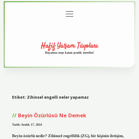
menüyü
Anasayfa
Gizlilik
Yasal
Hakkımızda
aç
Politikası
Uyarı
Hafif Yaşam Tüyoları
Hayatına neşe katan pratik öneriler!
Etiket:
Zihinsel engelli neler yapamaz
Beyin Özürlüsü Ne Demek
Tarih: Aralık 17, 2024
Beyin özürlü nedir? Zihinsel engellilik (ZG), bir kişinin iletişim,