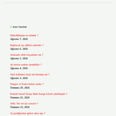
Sidebar
Son Yazılar
Mahallileşme ne demek ?
Ağustos 7, 2026
Doğrusal açı çiftleri nelerdir ?
Ağustos 6, 2026
Avokado cilde beyazlatır mı ?
Ağustos 5, 2026
Ay burcu neden önemlidir ?
Ağustos 4, 2026
Akıl kelimesi basit mi türemiş mi ?
Ağustos 3, 2026
Wagyu ve Kobe farklı mıdır ?
Temmuz 29, 2026
Kemal Sunal İnatçı filmi hangi köyde çekilmiştir ?
Temmuz 25, 2026
Jolly Tur ne işe yarıyor ?
Temmuz 23, 2026
At pisliğinden gübre olur mu ?