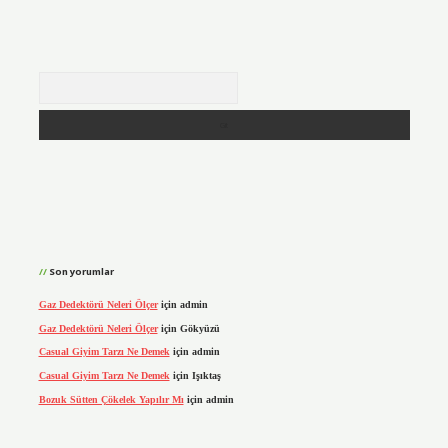
Arama
Son yorumlar
Gaz Dedektörü Neleri Ölçer
için
admin
Gaz Dedektörü Neleri Ölçer
için
Gökyüzü
Casual Giyim Tarzı Ne Demek
için
admin
Casual Giyim Tarzı Ne Demek
için
Işıktaş
Bozuk Sütten Çökelek Yapılır Mı
için
admin