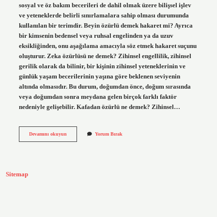
sosyal ve öz bakım becerileri de dahil olmak üzere bilişsel işlev
ve yeteneklerde belirli sınırlamalara sahip olması durumunda
kullanılan bir terimdir. Beyin özürlü demek hakaret mi? Ayrıca
bir kimsenin bedensel veya ruhsal engelinden ya da uzuv
eksikliğinden, onu aşağılama amacıyla söz etmek hakaret suçunu
oluşturur. Zeka özürlüsü ne demek? Zihinsel engellilik, zihinsel
gerilik olarak da bilinir, bir kişinin zihinsel yeteneklerinin ve
günlük yaşam becerilerinin yaşına göre beklenen seviyenin
altında olmasıdır. Bu durum, doğumdan önce, doğum sırasında
veya doğumdan sonra meydana gelen birçok farklı faktör
nedeniyle gelişebilir. Kafadan özürlü ne demek? Zihinsel…
Beyin
Devamını okuyun
Yorum Bırak
Özürlüsü
Ne
Demek
Sitemap