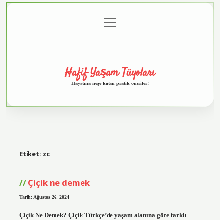
menüyü
Anasayfa
Gizlilik
Yasal
Hakkımızda
aç
Politikası
Uyarı
Hafif Yaşam Tüyoları
Hayatına neşe katan pratik öneriler!
Etiket:
zc
Çiçik ne demek
Tarih: Ağustos 26, 2024
Çiçik Ne Demek? Çiçik Türkçe’de yaşam alanına göre farklı