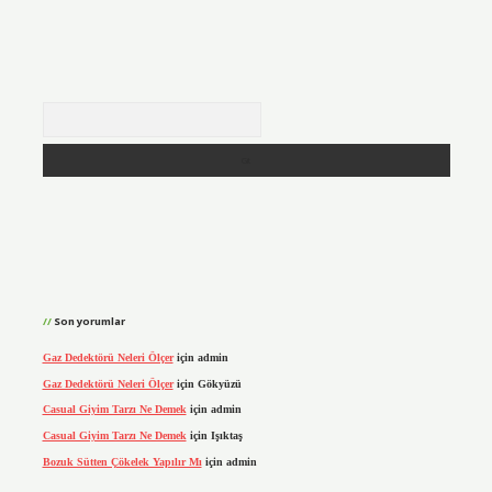
Arama
Son yorumlar
Gaz Dedektörü Neleri Ölçer
için
admin
Gaz Dedektörü Neleri Ölçer
için
Gökyüzü
Casual Giyim Tarzı Ne Demek
için
admin
Casual Giyim Tarzı Ne Demek
için
Işıktaş
Bozuk Sütten Çökelek Yapılır Mı
için
admin