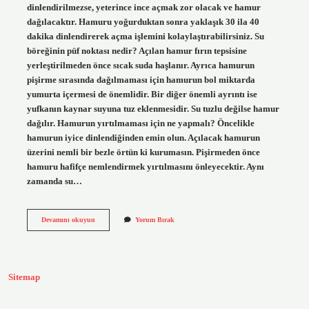
dinlendirilmezse, yeterince ince açmak zor olacak ve hamur
dağılacaktır. Hamuru yoğurduktan sonra yaklaşık 30 ila 40
dakika dinlendirerek açma işlemini kolaylaştırabilirsiniz. Su
böreğinin püf noktası nedir? Açılan hamur fırın tepsisine
yerleştirilmeden önce sıcak suda haşlanır. Ayrıca hamurun
pişirme sırasında dağılmaması için hamurun bol miktarda
yumurta içermesi de önemlidir. Bir diğer önemli ayrıntı ise
yufkanın kaynar suyuna tuz eklenmesidir. Su tuzlu değilse hamur
dağılır. Hamurun yırtılmaması için ne yapmalı? Öncelikle
hamurun iyice dinlendiğinden emin olun. Açılacak hamurun
üzerini nemli bir bezle örtün ki kurumasın. Pişirmeden önce
hamuru hafifçe nemlendirmek yırtılmasını önleyecektir. Aynı
zamanda su…
Su
Devamını okuyun
Yorum Bırak
Böreğinin
Yırtılmaması
Için
Ne
Yapmalı
Sitemap