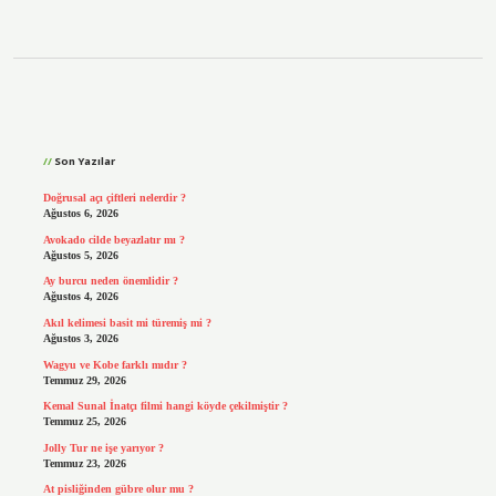
Sidebar
Son Yazılar
Doğrusal açı çiftleri nelerdir ?
Ağustos 6, 2026
Avokado cilde beyazlatır mı ?
Ağustos 5, 2026
Ay burcu neden önemlidir ?
Ağustos 4, 2026
Akıl kelimesi basit mi türemiş mi ?
Ağustos 3, 2026
Wagyu ve Kobe farklı mıdır ?
Temmuz 29, 2026
Kemal Sunal İnatçı filmi hangi köyde çekilmiştir ?
Temmuz 25, 2026
Jolly Tur ne işe yarıyor ?
Temmuz 23, 2026
At pisliğinden gübre olur mu ?