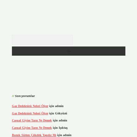
Arama
Son yorumlar
Gaz Dedektörü Neleri Ölçer
için
admin
Gaz Dedektörü Neleri Ölçer
için
Gökyüzü
Casual Giyim Tarzı Ne Demek
için
admin
Casual Giyim Tarzı Ne Demek
için
Işıktaş
Bozuk Sütten Çökelek Yapılır Mı
için
admin