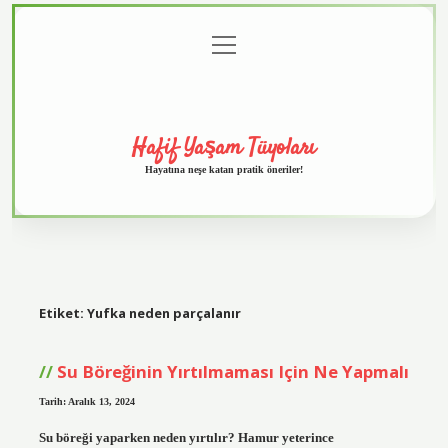
menüyü
Anasayfa
Gizlilik
Yasal
Hakkımızda
aç
Politikası
Uyarı
Hafif Yaşam Tüyoları
Hayatına neşe katan pratik öneriler!
Etiket:
Yufka neden parçalanır
Su Böreğinin Yırtılmaması Için Ne Yapmalı
Tarih: Aralık 13, 2024
Su böreği yaparken neden yırtılır? Hamur yeterince