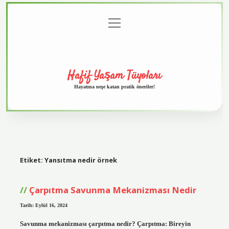
menüyü
Anasayfa
Gizlilik
Yasal
Hakkımızda
aç
Politikası
Uyarı
Hafif Yaşam Tüyoları
Hayatına neşe katan pratik öneriler!
Etiket:
Yansıtma nedir örnek
Çarpıtma Savunma Mekanizması Nedir
Tarih: Eylül 16, 2024
Savunma mekanizması çarpıtma nedir? Çarpıtma: Bireyin