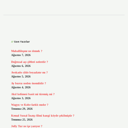
Sidebar
Son Yazılar
Mahallileşme ne demek ?
Ağustos 7, 2026
Doğrusal açı çiftleri nelerdir ?
Ağustos 6, 2026
Avokado cilde beyazlatır mı ?
Ağustos 5, 2026
Ay burcu neden önemlidir ?
Ağustos 4, 2026
Akıl kelimesi basit mi türemiş mi ?
Ağustos 3, 2026
Wagyu ve Kobe farklı mıdır ?
Temmuz 29, 2026
Kemal Sunal İnatçı filmi hangi köyde çekilmiştir ?
Temmuz 25, 2026
Jolly Tur ne işe yarıyor ?