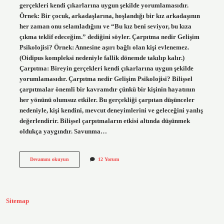
gerçekleri kendi çıkarlarına uygun şekilde yorumlamasıdır.
Örnek: Bir çocuk, arkadaşlarına, hoşlandığı bir kız arkadaşının
her zaman onu selamladığını ve “Bu kız beni seviyor, bu kıza
çıkma teklif edeceğim.” dediğini söyler. Çarpıtma nedir Gelişim
Psikolojisi? Örnek: Annesine aşırı bağlı olan kişi evlenemez.
(Oidipus kompleksi nedeniyle fallik dönemde takılıp kalır.)
Çarpıtma: Bireyin gerçekleri kendi çıkarlarına uygun şekilde
yorumlamasıdır. Çarpıtma nedir Gelişim Psikolojisi? Bilişsel
çarpıtmalar önemli bir kavramdır çünkü bir kişinin hayatının
her yönünü olumsuz etkiler. Bu gerçekliği çarpıtan düşünceler
nedeniyle, kişi kendini, mevcut deneyimlerini ve geleceğini yanlış
değerlendirir. Bilişsel çarpıtmaların etkisi altında düşünmek
oldukça yaygındır. Savunma…
Çarpıtma
Devamını okuyun
12 Yorum
Savunma
Mekanizması
Nedir
Sitemap