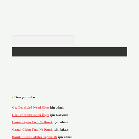
Arama
Son yorumlar
Gaz Dedektörü Neleri Ölçer
için
admin
Gaz Dedektörü Neleri Ölçer
için
Gökyüzü
Casual Giyim Tarzı Ne Demek
için
admin
Casual Giyim Tarzı Ne Demek
için
Işıktaş
Bozuk Sütten Çökelek Yapılır Mı
için
admin