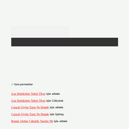
Arama
Son yorumlar
Gaz Dedektörü Neleri Ölçer
için
admin
Gaz Dedektörü Neleri Ölçer
için
Gökyüzü
Casual Giyim Tarzı Ne Demek
için
admin
Casual Giyim Tarzı Ne Demek
için
Işıktaş
Bozuk Sütten Çökelek Yapılır Mı
için
admin