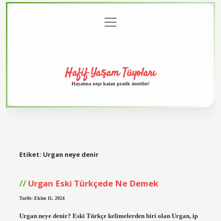
menüyü
Anasayfa
Gizlilik
Yasal
Hakkımızda
aç
Politikası
Uyarı
Hafif Yaşam Tüyoları
Hayatına neşe katan pratik öneriler!
Etiket:
Urgan neye denir
Urgan Eski Türkçede Ne Demek
Tarih: Ekim 11, 2024
Urgan neye denir? Eski Türkçe kelimelerden biri olan Urgan, ip