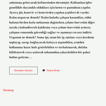
anlamına gelen uruk kelimesinden türemiştir. Kullanılan ipler
genellikle dayanıklı oldukları için keten ve pamuktan yapılır.
Ayrıca jüt, kenevir ve kenevirden yapılan çeşitleri de vardır.
Kalın urgan ne demek? Kalın halatla çalışan kasnaklar, yükü
halatın birden fazla noktasına dağıtırken, çekme kuvvetini diğer
tarafa yönlendirerek kaldırma veya çekme kuvvetini arttırır,
çalışma esnasında güvenliği sağlar ve aşınmayı en aza indirir.
Urganım ne demek? Asma ipi, uzun bir ip, misina veya kordonu
toplayıp, sarıp, bağlayarak kolayca taşınabilen, yeniden
kullanıma hazır hale getirilebilen ve torbalanarak, dolaba
kilitlenerek veya asılarak tabanından çıkarılabilen bir paket
haline getirme…
Urgan
Devamını okuyun
Yorum Bırak
Eski
Türkçede
Ne
Demek
Sitemap