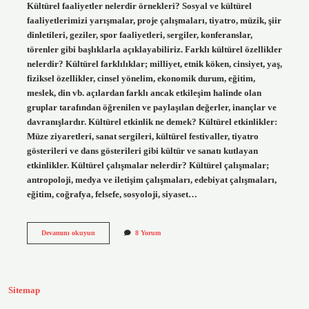
Kültürel faaliyetler nelerdir örnekleri? Sosyal ve kültürel
faaliyetlerimizi yarışmalar, proje çalışmaları, tiyatro, müzik, şiir
dinletileri, geziler, spor faaliyetleri, sergiler, konferanslar,
törenler gibi başlıklarla açıklayabiliriz. Farklı kültürel özellikler
nelerdir? Kültürel farklılıklar; milliyet, etnik köken, cinsiyet, yaş,
fiziksel özellikler, cinsel yönelim, ekonomik durum, eğitim,
meslek, din vb. açılardan farklı ancak etkileşim halinde olan
gruplar tarafından öğrenilen ve paylaşılan değerler, inançlar ve
davranışlardır. Kültürel etkinlik ne demek? Kültürel etkinlikler:
Müze ziyaretleri, sanat sergileri, kültürel festivaller, tiyatro
gösterileri ve dans gösterileri gibi kültür ve sanatı kutlayan
etkinlikler. Kültürel çalışmalar nelerdir? Kültürel çalışmalar;
antropoloji, medya ve iletişim çalışmaları, edebiyat çalışmaları,
eğitim, coğrafya, felsefe, sosyoloji, siyaset…
Farklı
Devamını okuyun
8 Yorum
Ülkelerin
Kültürel
Etkinlikleri
Nelerdir
Sitemap