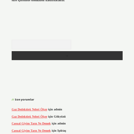
süre içerisinde sitemizden kaldırılacaktır.
Arama
Son yorumlar
Gaz Dedektörü Neleri Ölçer
için
admin
Gaz Dedektörü Neleri Ölçer
için
Gökyüzü
Casual Giyim Tarzı Ne Demek
için
admin
Casual Giyim Tarzı Ne Demek
için
Işıktaş