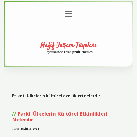
menüyü
Anasayfa
Gizlilik
Yasal
Hakkımızda
aç
Politikası
Uyarı
Hafif Yaşam Tüyoları
Hayatına neşe katan pratik öneriler!
Etiket:
Ülkelerin kültürel özellikleri nelerdir
Farklı Ülkelerin Kültürel Etkinlikleri
Nelerdir
Tarih: Ekim 3, 2024