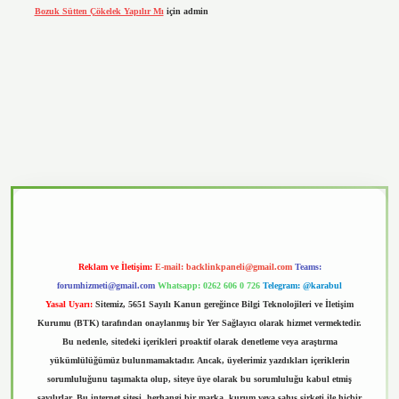
Bozuk Sütten Çökelek Yapılır Mı
için
admin
vd.casino
Reklam ve İletişim:
E-mail:
backlinkpaneli@gmail.com
Teams:
forumhizmeti@gmail.com
Whatsapp: 0262 606 0 726
Telegram: @karabul
Yasal Uyarı:
Sitemiz, 5651 Sayılı Kanun gereğince Bilgi Teknolojileri ve İletişim
Kurumu (BTK) tarafından onaylanmış bir Yer Sağlayıcı olarak hizmet vermektedir.
Bu nedenle, sitedeki içerikleri proaktif olarak denetleme veya araştırma
yükümlülüğümüz bulunmamaktadır. Ancak, üyelerimiz yazdıkları içeriklerin
sorumluluğunu taşımakta olup, siteye üye olarak bu sorumluluğu kabul etmiş
sayılırlar. Bu internet sitesi, herhangi bir marka, kurum veya şahıs şirketi ile hiçbir