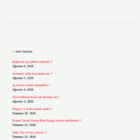
Sidebar
Son Yazılar
Doğrusal açı çiftleri nelerdir ?
Ağustos 6, 2026
Avokado cilde beyazlatır mı ?
Ağustos 5, 2026
Ay burcu neden önemlidir ?
Ağustos 4, 2026
Akıl kelimesi basit mi türemiş mi ?
Ağustos 3, 2026
Wagyu ve Kobe farklı mıdır ?
Temmuz 29, 2026
Kemal Sunal İnatçı filmi hangi köyde çekilmiştir ?
Temmuz 25, 2026
Jolly Tur ne işe yarıyor ?
Temmuz 23, 2026