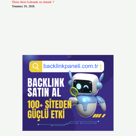
Öküz öküz bakmak ne demek ?
Temmuz 19, 2026