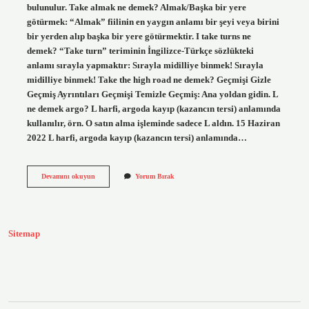
bulunulur. Take almak ne demek? Almak/Başka bir yere
götürmek: “Almak” fiilinin en yaygın anlamı bir şeyi veya birini
bir yerden alıp başka bir yere götürmektir. I take turns ne
demek? “Take turn” teriminin İngilizce-Türkçe sözlükteki
anlamı sırayla yapmaktır: Sırayla midilliye binmek! Sırayla
midilliye binmek! Take the high road ne demek? Geçmişi Gizle
Geçmiş Ayrıntıları Geçmişi Temizle Geçmiş: Ana yoldan gidin. L
ne demek argo? L harfi, argoda kayıp (kazancın tersi) anlamında
kullanılır, örn. O satın alma işleminde sadece L aldın. 15 Haziran
2022 L harfi, argoda kayıp (kazancın tersi) anlamında…
Take
Devamını okuyun
Yorum Bırak
The
L
Ne
Demek
Sitemap