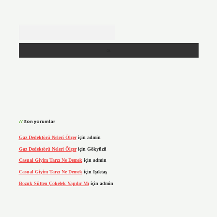
Arama
Son yorumlar
Gaz Dedektörü Neleri Ölçer
için
admin
Gaz Dedektörü Neleri Ölçer
için
Gökyüzü
Casual Giyim Tarzı Ne Demek
için
admin
Casual Giyim Tarzı Ne Demek
için
Işıktaş
Bozuk Sütten Çökelek Yapılır Mı
için
admin