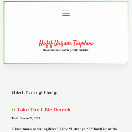
menüyü
Anasayfa
Gizlilik
Yasal
Hakkımızda
aç
Politikası
Uyarı
Hafif Yaşam Tüyoları
Hayatına neşe katan pratik öneriler!
Etiket:
Turn right hangi
Take The L Ne Demek
Tarih: Kasım 22, 2024
L kısaltması nedir ingilizce? Litre “Litre”ye “L” harfi ile atıfta