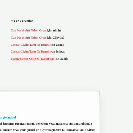
Son yorumlar
Gaz Dedektörü Neleri Ölçer
için
admin
Gaz Dedektörü Neleri Ölçer
için
Gökyüzü
Casual Giyim Tarzı Ne Demek
için
admin
Casual Giyim Tarzı Ne Demek
için
Işıktaş
Bozuk Sütten Çökelek Yapılır Mı
için
admin
m: @karabul
eki içerikleri proaktif olarak denetleme veya araştırma yükümlülüğümüz
a, kurum veya şahıs şirketi ile hiçbir bağlantısı bulunmamaktadır. Sitede