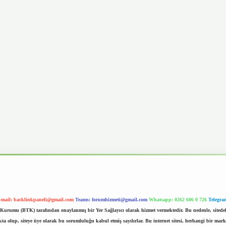
-mail:
backlinkpaneli@gmail.com
Teams:
forumhizmeti@gmail.com
Whatsapp: 0262 606 0 726
Telegra
im Kurumu (BTK) tarafından onaylanmış bir Yer Sağlayıcı olarak hizmet vermektedir. Bu nedenle, sited
 olup, siteye üye olarak bu sorumluluğu kabul etmiş sayılırlar. Bu internet sitesi, herhangi bir mark