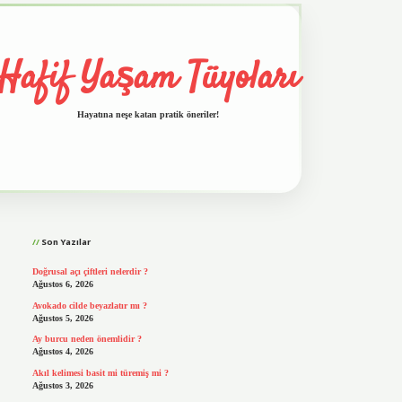
Hafif Yaşam Tüyoları
Hayatına neşe katan pratik öneriler!
Sidebar
vd.casino
Son Yazılar
Doğrusal açı çiftleri nelerdir ?
Ağustos 6, 2026
Avokado cilde beyazlatır mı ?
Ağustos 5, 2026
Ay burcu neden önemlidir ?
Ağustos 4, 2026
Akıl kelimesi basit mi türemiş mi ?
Ağustos 3, 2026