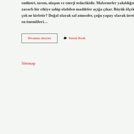
endüstri, tarım, ulaşım ve enerji tedarikidir. Malzemeler yakıldığ
zararlı bir etkiye sahip olabilen maddeler açığa çıkar. Büyük ölçek
çok ne kirletir? Doğal olarak saf atmosfer, çoğu yapay olarak üreti
en önemlileri…
Hava
Devamını okuyun
Yorum Bırak
Kirliliğine
Neden
Olan
5
Madde
Sitemap