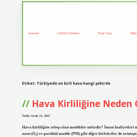
Anasayfa
Gizlilik Politikası
Yasal Uyarı
Hakk
Etiket:
Türkiyede en kirli hava hangi şehirde
Hava Kirliliğine Neden
Tarih: Ocak 21, 2025
Hava kirliliğine sebep olan maddeler nelerdir? İnsan faaliyetleri n
ozon (O₃) ve partikül madde (PM) gibi diğer kirleticiler de artmışt