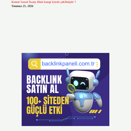
Kemal Sunal İnatçı filmi hangi köyde çekilmiştir ?
Temmuz 25, 2026