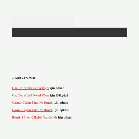
Arama
Son yorumlar
Gaz Dedektörü Neleri Ölçer
için
admin
Gaz Dedektörü Neleri Ölçer
için
Gökyüzü
Casual Giyim Tarzı Ne Demek
için
admin
Casual Giyim Tarzı Ne Demek
için
Işıktaş
Bozuk Sütten Çökelek Yapılır Mı
için
admin