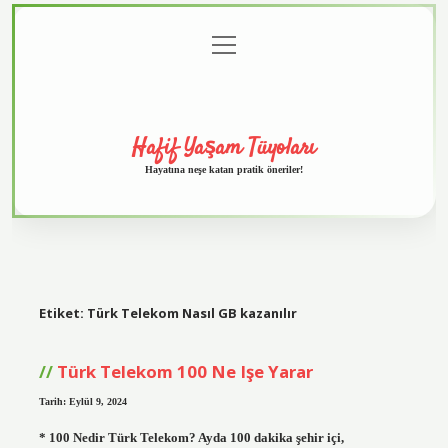
menüyü
Anasayfa
Gizlilik
Yasal
Hakkımızda
aç
Politikası
Uyarı
Hafif Yaşam Tüyoları
Hayatına neşe katan pratik öneriler!
Etiket:
Türk Telekom Nasıl GB kazanılır
Türk Telekom 100 Ne Işe Yarar
Tarih: Eylül 9, 2024
* 100 Nedir Türk Telekom? Ayda 100 dakika şehir içi,