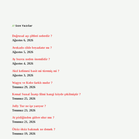
Sidebar
Son Yazılar
Doğrusal açı çiftleri nelerdir ?
Ağustos 6, 2026
Avokado cilde beyazlatır mı ?
Ağustos 5, 2026
Ay burcu neden önemlidir ?
Ağustos 4, 2026
Akıl kelimesi basit mi türemiş mi ?
Ağustos 3, 2026
Wagyu ve Kobe farklı mıdır ?
Temmuz 29, 2026
Kemal Sunal İnatçı filmi hangi köyde çekilmiştir ?
Temmuz 25, 2026
Jolly Tur ne işe yarıyor ?
Temmuz 23, 2026
At pisliğinden gübre olur mu ?
Temmuz 21, 2026
Öküz öküz bakmak ne demek ?
Temmuz 19, 2026