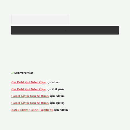
Arama
Son yorumlar
Gaz Dedektörü Neleri Ölçer
için
admin
Gaz Dedektörü Neleri Ölçer
için
Gökyüzü
Casual Giyim Tarzı Ne Demek
için
admin
Casual Giyim Tarzı Ne Demek
için
Işıktaş
Bozuk Sütten Çökelek Yapılır Mı
için
admin