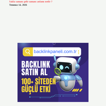
Sakla samanı gelir zamanı anlamı nedir ?
Temmuz 14, 2026