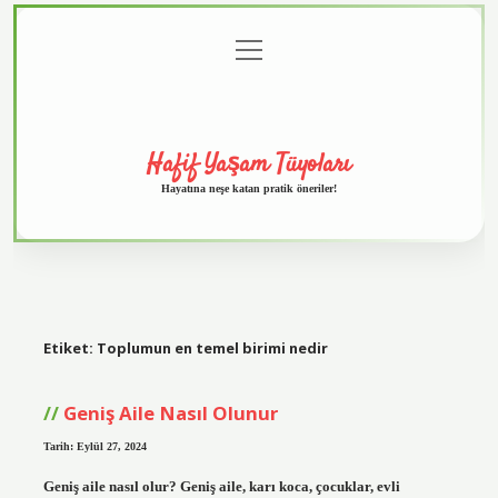
menüyü
Anasayfa
Gizlilik
Yasal
Hakkımızda
aç
Politikası
Uyarı
Hafif Yaşam Tüyoları
Hayatına neşe katan pratik öneriler!
Etiket:
Toplumun en temel birimi nedir
Geniş Aile Nasıl Olunur
Tarih: Eylül 27, 2024
Geniş aile nasıl olur? Geniş aile, karı koca, çocuklar, evli