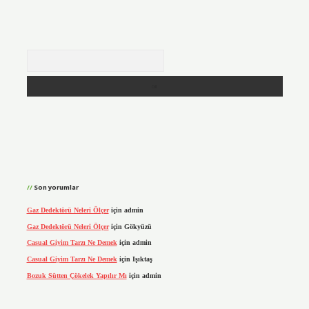
Arama
Son yorumlar
Gaz Dedektörü Neleri Ölçer
için
admin
Gaz Dedektörü Neleri Ölçer
için
Gökyüzü
Casual Giyim Tarzı Ne Demek
için
admin
Casual Giyim Tarzı Ne Demek
için
Işıktaş
Bozuk Sütten Çökelek Yapılır Mı
için
admin