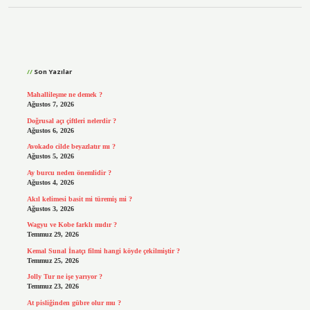
Sidebar
Son Yazılar
Mahallileşme ne demek ?
Ağustos 7, 2026
Doğrusal açı çiftleri nelerdir ?
Ağustos 6, 2026
Avokado cilde beyazlatır mı ?
Ağustos 5, 2026
Ay burcu neden önemlidir ?
Ağustos 4, 2026
Akıl kelimesi basit mi türemiş mi ?
Ağustos 3, 2026
Wagyu ve Kobe farklı mıdır ?
Temmuz 29, 2026
Kemal Sunal İnatçı filmi hangi köyde çekilmiştir ?
Temmuz 25, 2026
Jolly Tur ne işe yarıyor ?
Temmuz 23, 2026
At pisliğinden gübre olur mu ?