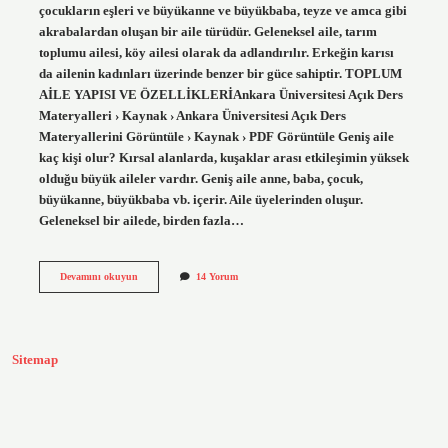
çocukların eşleri ve büyükanne ve büyükbaba, teyze ve amca gibi
akrabalardan oluşan bir aile türüdür. Geleneksel aile, tarım
toplumu ailesi, köy ailesi olarak da adlandırılır. Erkeğin karısı
da ailenin kadınları üzerinde benzer bir güce sahiptir. TOPLUM
AİLE YAPISI VE ÖZELLİKLERİAnkara Üniversitesi Açık Ders
Materyalleri › Kaynak › Ankara Üniversitesi Açık Ders
Materyallerini Görüntüle › Kaynak › PDF Görüntüle Geniş aile
kaç kişi olur? Kırsal alanlarda, kuşaklar arası etkileşimin yüksek
olduğu büyük aileler vardır. Geniş aile anne, baba, çocuk,
büyükanne, büyükbaba vb. içerir. Aile üyelerinden oluşur.
Geleneksel bir ailede, birden fazla…
Geniş
Devamını okuyun
14 Yorum
Aile
Nasıl
Olunur
Sitemap