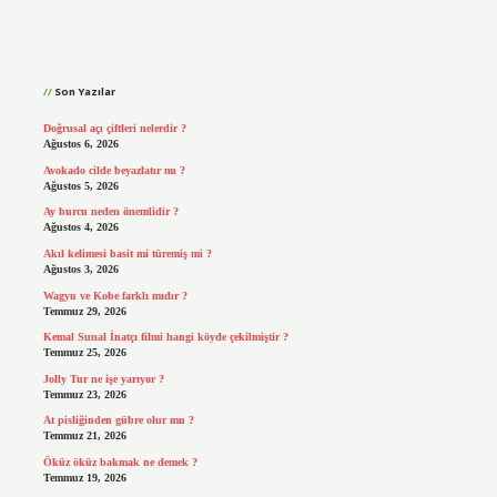
Sidebar
Son Yazılar
Doğrusal açı çiftleri nelerdir ?
Ağustos 6, 2026
Avokado cilde beyazlatır mı ?
Ağustos 5, 2026
Ay burcu neden önemlidir ?
Ağustos 4, 2026
Akıl kelimesi basit mi türemiş mi ?
Ağustos 3, 2026
Wagyu ve Kobe farklı mıdır ?
Temmuz 29, 2026
Kemal Sunal İnatçı filmi hangi köyde çekilmiştir ?
Temmuz 25, 2026
Jolly Tur ne işe yarıyor ?
Temmuz 23, 2026
At pisliğinden gübre olur mu ?
Temmuz 21, 2026
Öküz öküz bakmak ne demek ?
Temmuz 19, 2026