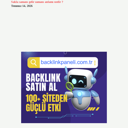
Sakla samanı gelir zamanı anlamı nedir ?
Temmuz 14, 2026