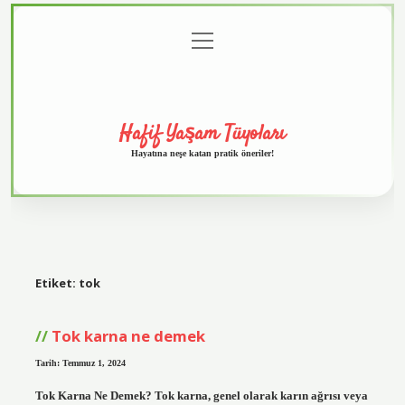
menüyü
Anasayfa
Gizlilik
Yasal
Hakkımızda
aç
Politikası
Uyarı
Hafif Yaşam Tüyoları
Hayatına neşe katan pratik öneriler!
Etiket:
tok
Tok karna ne demek
Tarih: Temmuz 1, 2024
Tok Karna Ne Demek? Tok karna, genel olarak karın ağrısı veya