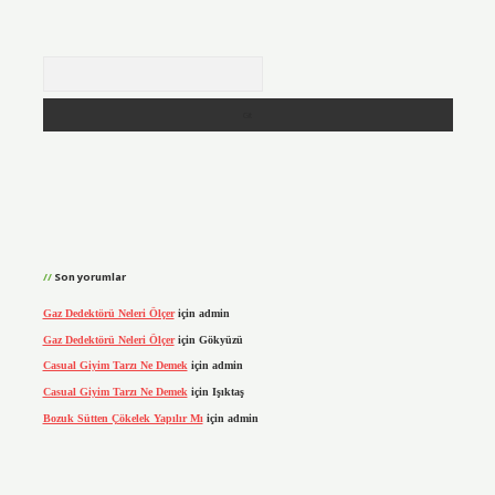
Arama
Son yorumlar
Gaz Dedektörü Neleri Ölçer
için
admin
Gaz Dedektörü Neleri Ölçer
için
Gökyüzü
Casual Giyim Tarzı Ne Demek
için
admin
Casual Giyim Tarzı Ne Demek
için
Işıktaş
Bozuk Sütten Çökelek Yapılır Mı
için
admin