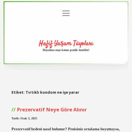
menüyü
Anasayfa
Gizlilik
Yasal
Hakkımızda
aç
Politikası
Uyarı
Hafif Yaşam Tüyoları
Hayatına neşe katan pratik öneriler!
Etiket:
Tırtıklı kondom ne işe yarar
Prezervatif Neye Göre Alınır
Tarih: Ocak 3, 2025
Prezervatif bedeni nasıl bulunur? Penisiniz ortalama boyuttaysa,