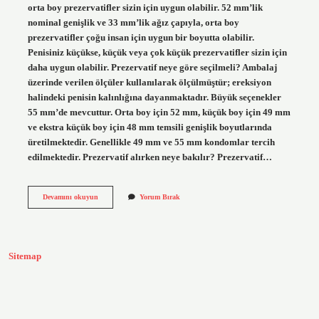
orta boy prezervatifler sizin için uygun olabilir. 52 mm’lik
nominal genişlik ve 33 mm’lik ağız çapıyla, orta boy
prezervatifler çoğu insan için uygun bir boyutta olabilir.
Penisiniz küçükse, küçük veya çok küçük prezervatifler sizin için
daha uygun olabilir. Prezervatif neye göre seçilmeli? Ambalaj
üzerinde verilen ölçüler kullanılarak ölçülmüştür; ereksiyon
halindeki penisin kalınlığına dayanmaktadır. Büyük seçenekler
55 mm’de mevcuttur. Orta boy için 52 mm, küçük boy için 49 mm
ve ekstra küçük boy için 48 mm temsili genişlik boyutlarında
üretilmektedir. Genellikle 49 mm ve 55 mm kondomlar tercih
edilmektedir. Prezervatif alırken neye bakılır? Prezervatif…
Prezervatif
Devamını okuyun
Yorum Bırak
Neye
Göre
Alınır
Sitemap