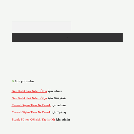
Arama
Son yorumlar
Gaz Dedektörü Neleri Ölçer
için
admin
Gaz Dedektörü Neleri Ölçer
için
Gökyüzü
Casual Giyim Tarzı Ne Demek
için
admin
Casual Giyim Tarzı Ne Demek
için
Işıktaş
Bozuk Sütten Çökelek Yapılır Mı
için
admin