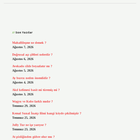
Sidebar
Son Yazılar
Mahallileşme ne demek ?
Ağustos 7, 2026
Doğrusal açı çiftleri nelerdir ?
Ağustos 6, 2026
Avokado cilde beyazlatır mı ?
Ağustos 5, 2026
Ay burcu neden önemlidir ?
Ağustos 4, 2026
Akıl kelimesi basit mi türemiş mi ?
Ağustos 3, 2026
Wagyu ve Kobe farklı mıdır ?
Temmuz 29, 2026
Kemal Sunal İnatçı filmi hangi köyde çekilmiştir ?
Temmuz 25, 2026
Jolly Tur ne işe yarıyor ?
Temmuz 23, 2026
At pisliğinden gübre olur mu ?