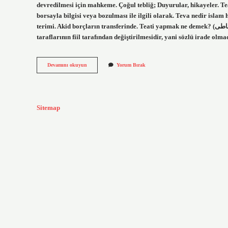
devredilmesi için mahkeme. Çoğul tebliğ; Duyurular, hikayeler. Teat
borsayla bilgisi veya bozulması ile ilgili olarak. Teva nedir isl
terimi. Akid borçların transferinde. Teati yapmak ne demek? (ﺗﻌﺎﻃﻰ) i. (Ar. İslam hukuku teati nedir? Teâtî veya Muât ât, sözleşme
taraflarının fiil tarafından değiştirilmesidir, yani sözlü irade ol
Teati
Devamını okuyun
Yorum Bırak
Nedir
Islam
Hukuku
Sitemap