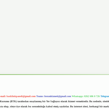
-mail:
backlinkpaneli@gmail.com
Teams:
forumhizmeti@gmail.com
Whatsapp: 0262 606 0 726
Telegra
im Kurumu (BTK) tarafından onaylanmış bir Yer Sağlayıcı olarak hizmet vermektedir. Bu nedenle, sited
 olup, siteye üye olarak bu sorumluluğu kabul etmiş sayılırlar. Bu internet sitesi, herhangi bir mark