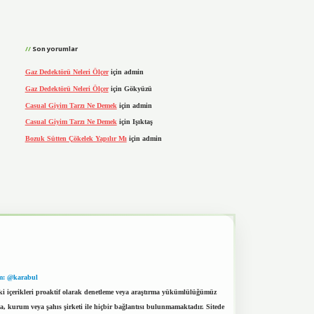
Son yorumlar
Gaz Dedektörü Neleri Ölçer
için
admin
Gaz Dedektörü Neleri Ölçer
için
Gökyüzü
Casual Giyim Tarzı Ne Demek
için
admin
Casual Giyim Tarzı Ne Demek
için
Işıktaş
Bozuk Sütten Çökelek Yapılır Mı
için
admin
m: @karabul
eki içerikleri proaktif olarak denetleme veya araştırma yükümlülüğümüz
a, kurum veya şahıs şirketi ile hiçbir bağlantısı bulunmamaktadır. Sitede