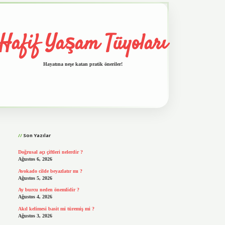
Hafif Yaşam Tüyoları
Hayatına neşe katan pratik öneriler!
Sidebar
vd.casino
Son Yazılar
Doğrusal açı çiftleri nelerdir ?
Ağustos 6, 2026
Avokado cilde beyazlatır mı ?
Ağustos 5, 2026
Ay burcu neden önemlidir ?
Ağustos 4, 2026
Akıl kelimesi basit mi türemiş mi ?
Ağustos 3, 2026