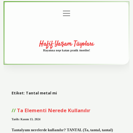
menüyü
Anasayfa
Gizlilik
Yasal
Hakkımızda
aç
Politikası
Uyarı
Hafif Yaşam Tüyoları
Hayatına neşe katan pratik öneriler!
Etiket:
Tantal metal mi
Ta Elementi Nerede Kullanılır
Tarih: Kasım 13, 2024
Tantalyum nerelerde kullanılır? TANTAL (Ta, tantal, tantal)