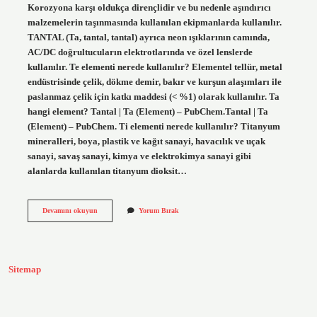
Korozyona karşı oldukça dirençlidir ve bu nedenle aşındırıcı
malzemelerin taşınmasında kullanılan ekipmanlarda kullanılır.
TANTAL (Ta, tantal, tantal) ayrıca neon ışıklarının camında,
AC/DC doğrultucuların elektrotlarında ve özel lenslerde
kullanılır. Te elementi nerede kullanılır? Elementel tellür, metal
endüstrisinde çelik, dökme demir, bakır ve kurşun alaşımları ile
paslanmaz çelik için katkı maddesi (< %1) olarak kullanılır. Ta
hangi element? Tantal | Ta (Element) – PubChem.Tantal | Ta
(Element) – PubChem. Ti elementi nerede kullanılır? Titanyum
mineralleri, boya, plastik ve kağıt sanayi, havacılık ve uçak
sanayi, savaş sanayi, kimya ve elektrokimya sanayi gibi
alanlarda kullanılan titanyum dioksit…
Ta
Devamını okuyun
Yorum Bırak
Elementi
Nerede
Kullanılır
Sitemap