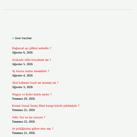
Sidebar
Son Yazılar
Doğrusal açı çiftleri nelerdir ?
Ağustos 6, 2026
Avokado cilde beyazlatır mı ?
Ağustos 5, 2026
Ay burcu neden önemlidir ?
Ağustos 4, 2026
Akıl kelimesi basit mi türemiş mi ?
Ağustos 3, 2026
Wagyu ve Kobe farklı mıdır ?
Temmuz 29, 2026
Kemal Sunal İnatçı filmi hangi köyde çekilmiştir ?
Temmuz 25, 2026
Jolly Tur ne işe yarıyor ?
Temmuz 23, 2026
At pisliğinden gübre olur mu ?
Temmuz 21, 2026