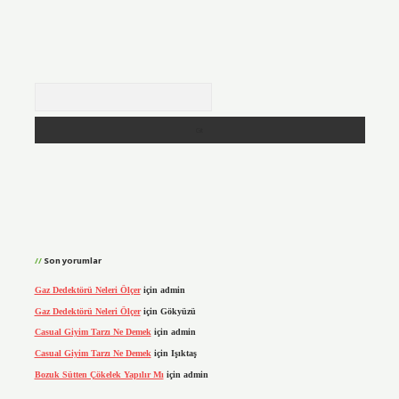
Arama
Son yorumlar
Gaz Dedektörü Neleri Ölçer
için
admin
Gaz Dedektörü Neleri Ölçer
için
Gökyüzü
Casual Giyim Tarzı Ne Demek
için
admin
Casual Giyim Tarzı Ne Demek
için
Işıktaş
Bozuk Sütten Çökelek Yapılır Mı
için
admin