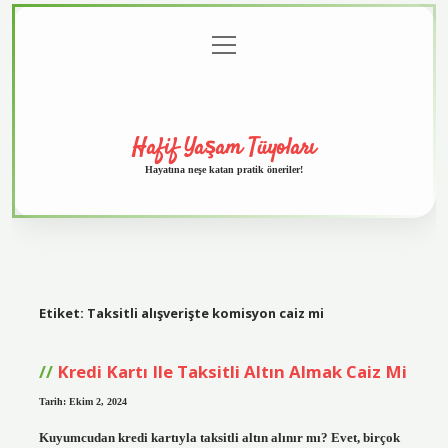
menüyü
Anasayfa
Gizlilik
Yasal
Hakkımızda
aç
Politikası
Uyarı
Hafif Yaşam Tüyoları
Hayatına neşe katan pratik öneriler!
Etiket:
Taksitli alışverişte komisyon caiz mi
Kredi Kartı Ile Taksitli Altın Almak Caiz Mi
Tarih: Ekim 2, 2024
Kuyumcudan kredi kartıyla taksitli altın alınır mı? Evet, birçok