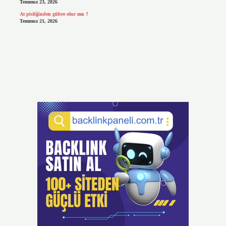
Temmuz 23, 2026
At pisliğinden gübre olur mu ?
Temmuz 21, 2026