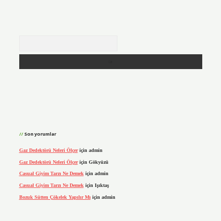
Arama
Son yorumlar
Gaz Dedektörü Neleri Ölçer
için
admin
Gaz Dedektörü Neleri Ölçer
için
Gökyüzü
Casual Giyim Tarzı Ne Demek
için
admin
Casual Giyim Tarzı Ne Demek
için
Işıktaş
Bozuk Sütten Çökelek Yapılır Mı
için
admin