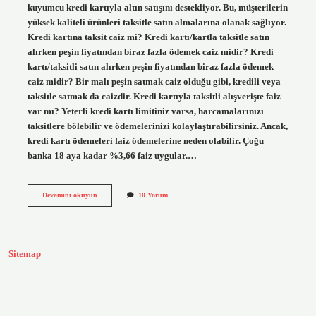
kuyumcu kredi kartıyla altın satışını destekliyor. Bu, müşterilerin
yüksek kaliteli ürünleri taksitle satın almalarına olanak sağlıyor.
Kredi kartına taksit caiz mi? Kredi kartı/kartla taksitle satın
alırken peşin fiyatından biraz fazla ödemek caiz midir? Kredi
kartı/taksitli satın alırken peşin fiyatından biraz fazla ödemek
caiz midir? Bir malı peşin satmak caiz olduğu gibi, kredili veya
taksitle satmak da caizdir. Kredi kartıyla taksitli alışverişte faiz
var mı? Yeterli kredi kartı limitiniz varsa, harcamalarınızı
taksitlere bölebilir ve ödemelerinizi kolaylaştırabilirsiniz. Ancak,
kredi kartı ödemeleri faiz ödemelerine neden olabilir. Çoğu
banka 18 aya kadar %3,66 faiz uygular.…
Kredi
Devamını okuyun
10 Yorum
Kartı
Ile
Taksitli
Altın
Almak
Sitemap
Caiz
Mi