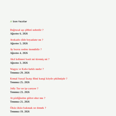
Sidebar
Son Yazılar
Doğrusal açı çiftleri nelerdir ?
Ağustos 6, 2026
Avokado cilde beyazlatır mı ?
Ağustos 5, 2026
Ay burcu neden önemlidir ?
Ağustos 4, 2026
Akıl kelimesi basit mi türemiş mi ?
Ağustos 3, 2026
Wagyu ve Kobe farklı mıdır ?
Temmuz 29, 2026
Kemal Sunal İnatçı filmi hangi köyde çekilmiştir ?
Temmuz 25, 2026
Jolly Tur ne işe yarıyor ?
Temmuz 23, 2026
At pisliğinden gübre olur mu ?
Temmuz 21, 2026
Öküz öküz bakmak ne demek ?
Temmuz 19, 2026