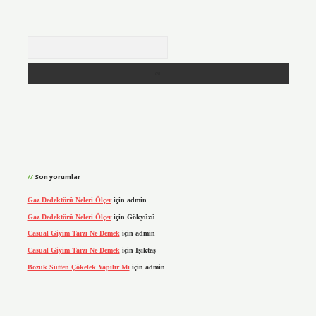
Arama
Son yorumlar
Gaz Dedektörü Neleri Ölçer
için
admin
Gaz Dedektörü Neleri Ölçer
için
Gökyüzü
Casual Giyim Tarzı Ne Demek
için
admin
Casual Giyim Tarzı Ne Demek
için
Işıktaş
Bozuk Sütten Çökelek Yapılır Mı
için
admin