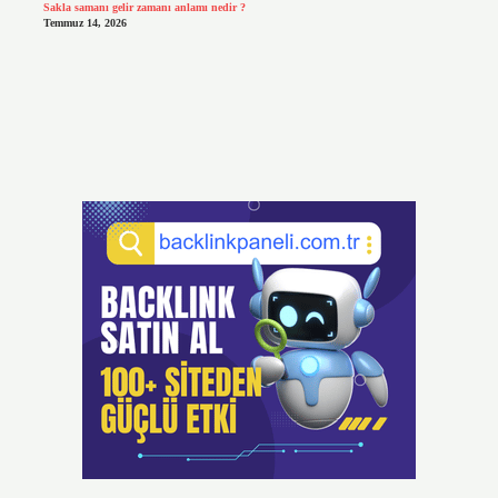
Sakla samanı gelir zamanı anlamı nedir ?
Temmuz 14, 2026