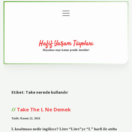
menüyü
Anasayfa
Gizlilik
Yasal
Hakkımızda
aç
Politikası
Uyarı
Hafif Yaşam Tüyoları
Hayatına neşe katan pratik öneriler!
Etiket:
Take nerede kullanılır
Take The L Ne Demek
Tarih: Kasım 22, 2024
L kısaltması nedir ingilizce? Litre “Litre”ye “L” harfi ile atıfta