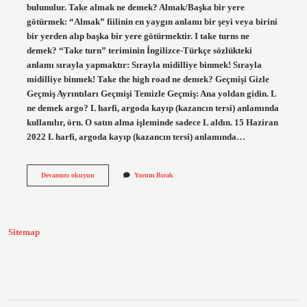
bulunulur. Take almak ne demek? Almak/Başka bir yere
götürmek: “Almak” fiilinin en yaygın anlamı bir şeyi veya birini
bir yerden alıp başka bir yere götürmektir. I take turns ne
demek? “Take turn” teriminin İngilizce-Türkçe sözlükteki
anlamı sırayla yapmaktır: Sırayla midilliye binmek! Sırayla
midilliye binmek! Take the high road ne demek? Geçmişi Gizle
Geçmiş Ayrıntıları Geçmişi Temizle Geçmiş: Ana yoldan gidin. L
ne demek argo? L harfi, argoda kayıp (kazancın tersi) anlamında
kullanılır, örn. O satın alma işleminde sadece L aldın. 15 Haziran
2022 L harfi, argoda kayıp (kazancın tersi) anlamında…
Take
Devamını okuyun
Yorum Bırak
The
L
Ne
Demek
Sitemap