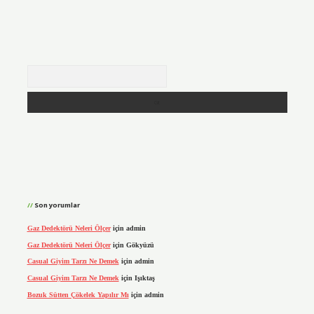
Arama
Son yorumlar
Gaz Dedektörü Neleri Ölçer
için
admin
Gaz Dedektörü Neleri Ölçer
için
Gökyüzü
Casual Giyim Tarzı Ne Demek
için
admin
Casual Giyim Tarzı Ne Demek
için
Işıktaş
Bozuk Sütten Çökelek Yapılır Mı
için
admin