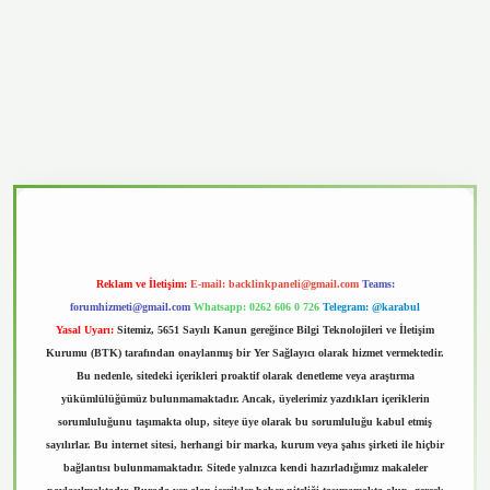
casino
Reklam ve İletişim:
E-mail:
backlinkpaneli@gmail.com
Teams:
forumhizmeti@gmail.com
Whatsapp: 0262 606 0 726
Telegram: @karabul
Yasal Uyarı:
Sitemiz, 5651 Sayılı Kanun gereğince Bilgi Teknolojileri ve İletişim
Kurumu (BTK) tarafından onaylanmış bir Yer Sağlayıcı olarak hizmet vermektedir.
Bu nedenle, sitedeki içerikleri proaktif olarak denetleme veya araştırma
yükümlülüğümüz bulunmamaktadır. Ancak, üyelerimiz yazdıkları içeriklerin
sorumluluğunu taşımakta olup, siteye üye olarak bu sorumluluğu kabul etmiş
sayılırlar. Bu internet sitesi, herhangi bir marka, kurum veya şahıs şirketi ile hiçbir
bağlantısı bulunmamaktadır. Sitede yalnızca kendi hazırladığımız makaleler