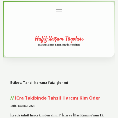
menüyü
Anasayfa
Gizlilik
Yasal
Hakkımızda
aç
Politikası
Uyarı
Hafif Yaşam Tüyoları
Hayatına neşe katan pratik öneriler!
Etiket:
Tahsil harcına faiz işler mi
İCra Takibinde Tahsil Harcını Kim Öder
Tarih: Kasım 3, 2024
İcrada tahsil harcı kimden alınır? İcra ve İflas Kanunu’nun 15.