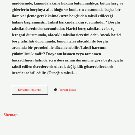
maddesinde, kanunda aksine hüküm bulunmadıkça, bütün harç ve
giderlerin borçluya ait olduğu ve bunların en sonunda başka bir
ilam ve işleme gerek kalmaksızın borçludan tahsil edileceği
hükme bağlanmıştır. Tahsil harcından kim sorumludur? Borçlu
tahsilat ücretinden sorumludur. Harici borç tahsilatı ve borç
feragati durumunda, alacaklı tahsilat ücretini öder. Ancak harici
borç tahsilatı durumunda, bunun tersi alacaklı ile borçlu
arasında bir protokol ile düzenlenebilir. Tahsil harcının
yükümlüsü kimdir? Dosyanın kısmen veya tamamen
haczedilmesi halinde, icra dosyasının durumuna göre başlangıçta
tahsil edilen ücretlere ek olarak değişiklik gösterebilecek ek
ücretler tahsil edilir. (Örneğin tahsil…
İCra
Devamını okuyun
Yorum Bırak
Takibinde
Tahsil
Harcını
Kim
Öder
Sitemap