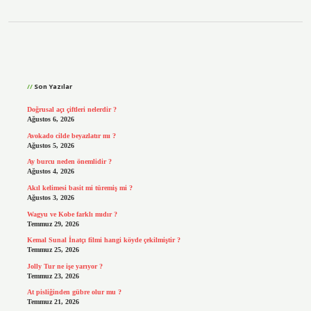
Sidebar
Son Yazılar
Doğrusal açı çiftleri nelerdir ?
Ağustos 6, 2026
Avokado cilde beyazlatır mı ?
Ağustos 5, 2026
Ay burcu neden önemlidir ?
Ağustos 4, 2026
Akıl kelimesi basit mi türemiş mi ?
Ağustos 3, 2026
Wagyu ve Kobe farklı mıdır ?
Temmuz 29, 2026
Kemal Sunal İnatçı filmi hangi köyde çekilmiştir ?
Temmuz 25, 2026
Jolly Tur ne işe yarıyor ?
Temmuz 23, 2026
At pisliğinden gübre olur mu ?
Temmuz 21, 2026