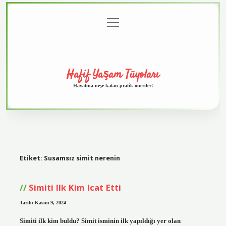
menüyü
Anasayfa
Gizlilik
Yasal
Hakkımızda
aç
Politikası
Uyarı
Hafif Yaşam Tüyoları
Hayatına neşe katan pratik öneriler!
Etiket:
Susamsız simit nerenin
Simiti Ilk Kim Icat Etti
Tarih: Kasım 9, 2024
Simiti ilk kim buldu? Simit isminin ilk yapıldığı yer olan