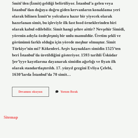
Smiti’den (İzmit) geldiği belirtiliyor. İstanbul’a gelen veya
İstanbul’dan doğuya doğru giden kervanların konaklama yeri
olarak bilinen İzmit’te yolculara hazır bir yiyecek olarak
hazırlanan simit, bu işleviyle ilk fast food örneklerinden biri
olarak kabul edilebilir. Simit hangi şehre aittir? Nevşehir Simidi,
yörenin adıyla özdeşleşmiş bir unlu mamuldür. Üretim şekli ve
görünümü farklı olduğu için yörede meşhur olmuştur. Simit
Türkiye’nin mi? Kökenleri. Arşiv kaynakları simidin 1525’ten
beri İstanbul’da üretildiğini gösteriyor. 1593 tarihli Üsküdar
Şer’iyye kayıtlarına dayanarak simidin ağırlığı ve fiyatı ilk
olarak standartlaştırıldı. 17. yüzyıl gezgini Evliya Çelebi,
1630’larda İstanbul’da 70 simit…
Simiti
Devamını okuyun
Yorum Bırak
Ilk
Kim
Icat
Etti
Sitemap