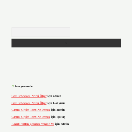
Arama
Son yorumlar
Gaz Dedektörü Neleri Ölçer
için
admin
Gaz Dedektörü Neleri Ölçer
için
Gökyüzü
Casual Giyim Tarzı Ne Demek
için
admin
Casual Giyim Tarzı Ne Demek
için
Işıktaş
Bozuk Sütten Çökelek Yapılır Mı
için
admin