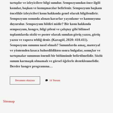
tartışılır ve izleyicilere bilgi sunulur. Sempozyumdan önce ilgili
konular, başkan ve konuşmacılar belirlenir. Sempozyum başkanı
öncelikle izleyicileri konu hakkında genel olarak bilgilendirir.
Sempozyum sonunda alınan kararlar yayınlanır ve kamuoyuna
duyurulur. Sempozyum bildiri midir? Bir konu hakkında
sempozyum, kongre, bilgi şöleni ve çalıştay gibi bilimsel
toplantılarda sözlü ve poster olarak sunulan görüş yazısı, görüş
yazısı ve rapora tebliğ denir. (Karagöl, 2020: 410.411).
Sempozyum sunumu nasıl olmalı? Sunumlarda amaç, materyal
ve yöntemden kısaca bahsedildikten sonra bulgular, sonuçlar ve
tartışmalar sunumun önemli bir bölümünde belirtilmelidir. Sözlü
sunum karmaşık olmamalı ve görsel öğelerle desteklenmelidir.
Dersler kongre programına…
Sempozyumda
Devamını okuyun
14 Yorum
Bildiri
Sunulur
Mu
Sitemap