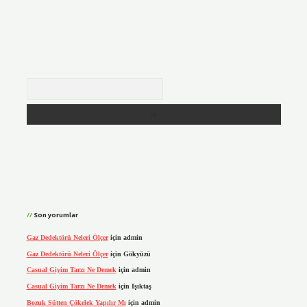
Arama
Son yorumlar
Gaz Dedektörü Neleri Ölçer
için
admin
Gaz Dedektörü Neleri Ölçer
için
Gökyüzü
Casual Giyim Tarzı Ne Demek
için
admin
Casual Giyim Tarzı Ne Demek
için
Işıktaş
Bozuk Sütten Çökelek Yapılır Mı
için
admin