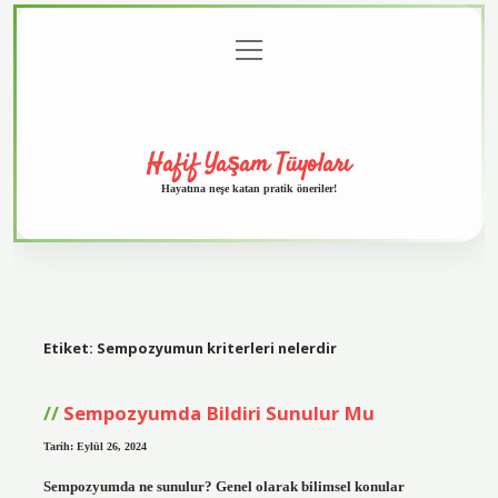
menüyü
Anasayfa
Gizlilik
Yasal
Hakkımızda
aç
Politikası
Uyarı
Hafif Yaşam Tüyoları
Hayatına neşe katan pratik öneriler!
Etiket:
Sempozyumun kriterleri nelerdir
Sempozyumda Bildiri Sunulur Mu
Tarih: Eylül 26, 2024
Sempozyumda ne sunulur? Genel olarak bilimsel konular