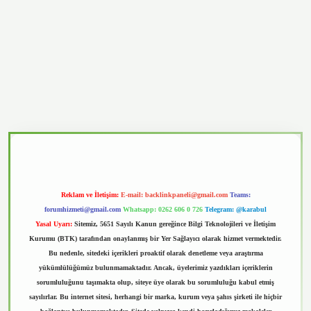
casino
Reklam ve İletişim:
E-mail:
backlinkpaneli@gmail.com
Teams:
forumhizmeti@gmail.com
Whatsapp: 0262 606 0 726
Telegram: @karabul
Yasal Uyarı:
Sitemiz, 5651 Sayılı Kanun gereğince Bilgi Teknolojileri ve İletişim
Kurumu (BTK) tarafından onaylanmış bir Yer Sağlayıcı olarak hizmet vermektedir.
Bu nedenle, sitedeki içerikleri proaktif olarak denetleme veya araştırma
yükümlülüğümüz bulunmamaktadır. Ancak, üyelerimiz yazdıkları içeriklerin
sorumluluğunu taşımakta olup, siteye üye olarak bu sorumluluğu kabul etmiş
sayılırlar. Bu internet sitesi, herhangi bir marka, kurum veya şahıs şirketi ile hiçbir