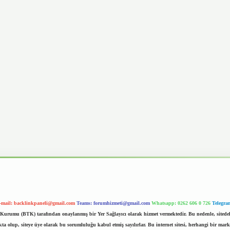
-mail:
backlinkpaneli@gmail.com
Teams:
forumhizmeti@gmail.com
Whatsapp: 0262 606 0 726
Telegra
im Kurumu (BTK) tarafından onaylanmış bir Yer Sağlayıcı olarak hizmet vermektedir. Bu nedenle, sited
 olup, siteye üye olarak bu sorumluluğu kabul etmiş sayılırlar. Bu internet sitesi, herhangi bir mark