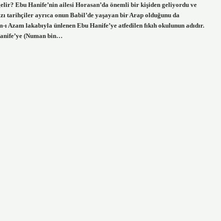
lir? Ebu Hanife’nin ailesi Horasan’da önemli bir kişiden geliyordu ve
azı tarihçiler ayrıca onun Babil’de yaşayan bir Arap olduğunu da
-ı Azam lakabıyla ünlenen Ebu Hanife’ye atfedilen fıkıh okulunun adıdır.
 Hanife’ye (Numan bin…