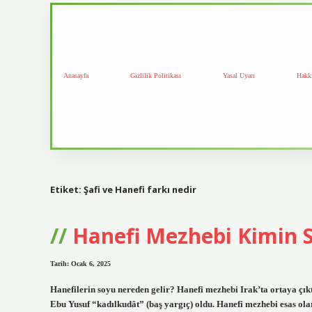
Anasayfa
Gizlilik Politikası
Yasal Uyarı
Hakk
Etiket:
Şafi ve Hanefi farkı nedir
Hanefi Mezhebi Kimin 
Tarih: Ocak 6, 2025
Hanefilerin soyu nereden gelir? Hanefi mezhebi Irak’ta ortaya çıkt
Ebu Yusuf “kadılkudât” (baş yargıç) oldu. Hanefi mezhebi esas ol