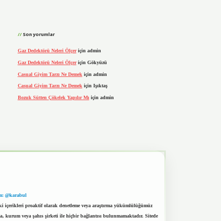
Son yorumlar
Gaz Dedektörü Neleri Ölçer
için
admin
Gaz Dedektörü Neleri Ölçer
için
Gökyüzü
Casual Giyim Tarzı Ne Demek
için
admin
Casual Giyim Tarzı Ne Demek
için
Işıktaş
Bozuk Sütten Çökelek Yapılır Mı
için
admin
m: @karabul
eki içerikleri proaktif olarak denetleme veya araştırma yükümlülüğümüz
a, kurum veya şahıs şirketi ile hiçbir bağlantısı bulunmamaktadır. Sitede