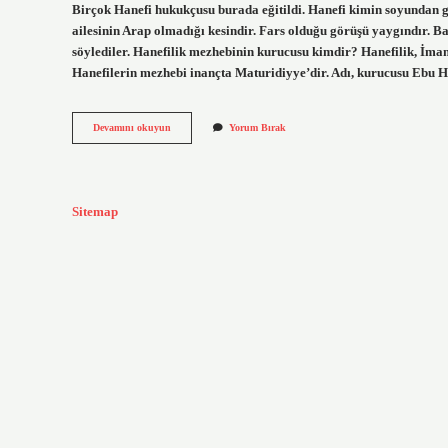
Birçok Hanefi hukukçusu burada eğitildi. Hanefi kimin soyundan ge
ailesinin Arap olmadığı kesindir. Fars olduğu görüşü yaygındır. B
söylediler. Hanefilik mezhebinin kurucusu kimdir? Hanefilik, İmam
Hanefilerin mezhebi inançta Maturidiyye’dir. Adı, kurucusu Ebu
Hanefi
Devamını okuyun
Yorum Bırak
Mezhebi
Kimin
Soyundandır
Sitemap