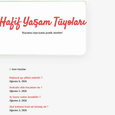
Hafif Yaşam Tüyoları
Hayatına neşe katan pratik öneriler!
Sidebar
vd.casino
Son Yazılar
Doğrusal açı çiftleri nelerdir ?
Ağustos 6, 2026
Avokado cilde beyazlatır mı ?
Ağustos 5, 2026
Ay burcu neden önemlidir ?
Ağustos 4, 2026
Akıl kelimesi basit mi türemiş mi ?
Ağustos 3, 2026