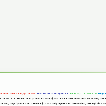
-mail:
backlinkpaneli@gmail.com
Teams:
forumhizmeti@gmail.com
Whatsapp: 0262 606 0 726
Telegra
im Kurumu (BTK) tarafından onaylanmış bir Yer Sağlayıcı olarak hizmet vermektedir. Bu nedenle, sited
 olup, siteye üye olarak bu sorumluluğu kabul etmiş sayılırlar. Bu internet sitesi, herhangi bir mark