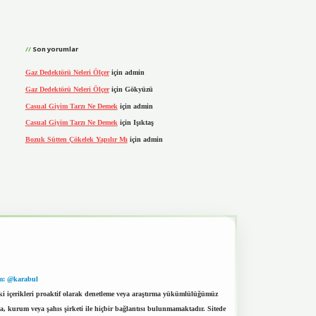
Son yorumlar
Gaz Dedektörü Neleri Ölçer
için
admin
Gaz Dedektörü Neleri Ölçer
için
Gökyüzü
Casual Giyim Tarzı Ne Demek
için
admin
Casual Giyim Tarzı Ne Demek
için
Işıktaş
Bozuk Sütten Çökelek Yapılır Mı
için
admin
m: @karabul
eki içerikleri proaktif olarak denetleme veya araştırma yükümlülüğümüz
a, kurum veya şahıs şirketi ile hiçbir bağlantısı bulunmamaktadır. Sitede