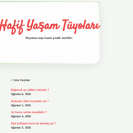
Hafif Yaşam Tüyoları
Hayatına neşe katan pratik öneriler!
Sidebar
vd.casino
Son Yazılar
Doğrusal açı çiftleri nelerdir ?
Ağustos 6, 2026
Avokado cilde beyazlatır mı ?
Ağustos 5, 2026
Ay burcu neden önemlidir ?
Ağustos 4, 2026
Akıl kelimesi basit mi türemiş mi ?
Ağustos 3, 2026