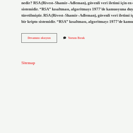
nedir? RSA (Rivest–Shamir–Adleman), güvenli veri iletimi için en e
sistemidir. “RSA” kısaltması, algoritmayı 1977’de kamuoyuna du
türetilmiştir. RSA (Rivest–Shamir–Adleman), güvenli veri iletimi iç
bir kripto sistemidir. “RSA” kısaltması, algoritmayı 1977’de k
The
Devamını okuyun
Yorum Bırak
Rsa
Nedir
Sitemap