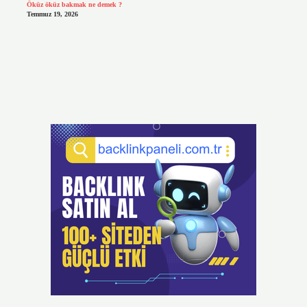
Öküz öküz bakmak ne demek ?
Temmuz 19, 2026