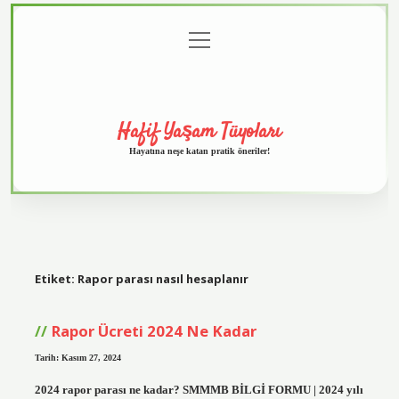
menüyü
Anasayfa
Gizlilik
Yasal
Hakkımızda
aç
Politikası
Uyarı
Hafif Yaşam Tüyoları
Hayatına neşe katan pratik öneriler!
Etiket:
Rapor parası nasıl hesaplanır
Rapor Ücreti 2024 Ne Kadar
Tarih: Kasım 27, 2024
2024 rapor parası ne kadar? SMMMB BİLGİ FORMU | 2024 yılı