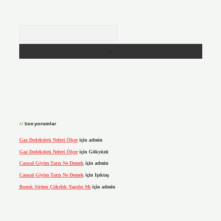
Arama
Son yorumlar
Gaz Dedektörü Neleri Ölçer
için
admin
Gaz Dedektörü Neleri Ölçer
için
Gökyüzü
Casual Giyim Tarzı Ne Demek
için
admin
Casual Giyim Tarzı Ne Demek
için
Işıktaş
Bozuk Sütten Çökelek Yapılır Mı
için
admin