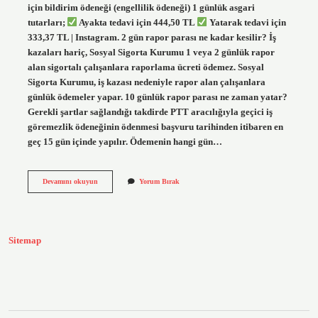
için bildirim ödeneği (engellilik ödeneği) 1 günlük asgari
tutarları;
Ayakta tedavi için 444,50 TL
Yatarak tedavi için
333,37 TL | Instagram. 2 gün rapor parası ne kadar kesilir? İş
kazaları hariç, Sosyal Sigorta Kurumu 1 veya 2 günlük rapor
alan sigortalı çalışanlara raporlama ücreti ödemez. Sosyal
Sigorta Kurumu, iş kazası nedeniyle rapor alan çalışanlara
günlük ödemeler yapar. 10 günlük rapor parası ne zaman yatar?
Gerekli şartlar sağlandığı takdirde PTT aracılığıyla geçici iş
göremezlik ödeneğinin ödenmesi başvuru tarihinden itibaren en
geç 15 gün içinde yapılır. Ödemenin hangi gün…
Rapor
Devamını okuyun
Yorum Bırak
Ücreti
2024
Ne
Kadar
Sitemap