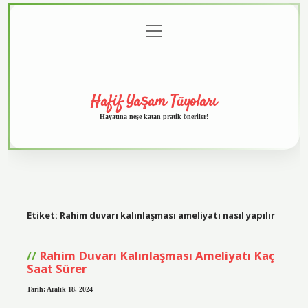
menüyü
Anasayfa
Gizlilik
Yasal
Hakkımızda
aç
Politikası
Uyarı
Hafif Yaşam Tüyoları
Hayatına neşe katan pratik öneriler!
Etiket:
Rahim duvarı kalınlaşması ameliyatı nasıl yapılır
Rahim Duvarı Kalınlaşması Ameliyatı Kaç
Saat Sürer
Tarih: Aralık 18, 2024