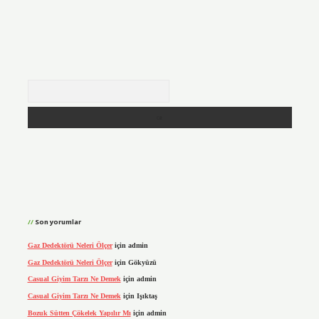
Arama
Son yorumlar
Gaz Dedektörü Neleri Ölçer
için
admin
Gaz Dedektörü Neleri Ölçer
için
Gökyüzü
Casual Giyim Tarzı Ne Demek
için
admin
Casual Giyim Tarzı Ne Demek
için
Işıktaş
Bozuk Sütten Çökelek Yapılır Mı
için
admin