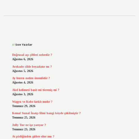
Sidebar
Son Yazılar
Doğrusal açı çiftleri nelerdir ?
Ağustos 6, 2026
Avokado cilde beyazlatır mı ?
Ağustos 5, 2026
Ay burcu neden önemlidir ?
Ağustos 4, 2026
Akıl kelimesi basit mi türemiş mi ?
Ağustos 3, 2026
Wagyu ve Kobe farklı mıdır ?
Temmuz 29, 2026
Kemal Sunal İnatçı filmi hangi köyde çekilmiştir ?
Temmuz 25, 2026
Jolly Tur ne işe yarıyor ?
Temmuz 23, 2026
At pisliğinden gübre olur mu ?