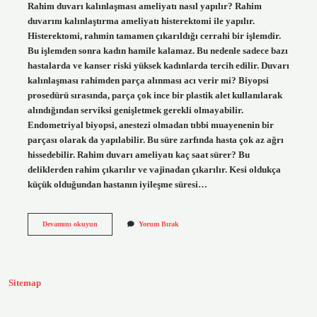
Rahim duvarı kalınlaşması ameliyatı nasıl yapılır? Rahim
duvarını kalınlaştırma ameliyatı histerektomi ile yapılır.
Histerektomi, rahmin tamamen çıkarıldığı cerrahi bir işlemdir.
Bu işlemden sonra kadın hamile kalamaz. Bu nedenle sadece bazı
hastalarda ve kanser riski yüksek kadınlarda tercih edilir. Duvarı
kalınlaşması rahimden parça alınması acı verir mi? Biyopsi
prosedürü sırasında, parça çok ince bir plastik alet kullanılarak
alındığından serviksi genişletmek gerekli olmayabilir.
Endometriyal biyopsi, anestezi olmadan tıbbi muayenenin bir
parçası olarak da yapılabilir. Bu süre zarfında hasta çok az ağrı
hissedebilir. Rahim duvarı ameliyatı kaç saat sürer? Bu
deliklerden rahim çıkarılır ve vajinadan çıkarılır. Kesi oldukça
küçük olduğundan hastanın iyileşme süresi…
Rahim
Devamını okuyun
Yorum Bırak
Duvarı
Kalınlaşması
Ameliyatı
Kaç
Saat
Sitemap
Sürer