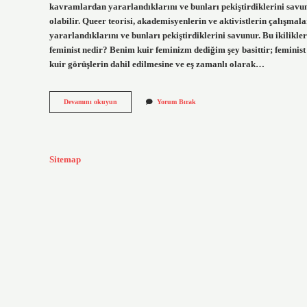
kavramlardan yararlandıklarını ve bunları pekiştirdiklerini savunur
olabilir. Queer teorisi, akademisyenlerin ve aktivistlerin çalışmala
yararlandıklarını ve bunları pekiştirdiklerini savunur. Bu ikilikler 
feminist nedir? Benim kuir feminizm dediğim şey basittir; feminist t
kuir görüşlerin dahil edilmesine ve eş zamanlı olarak…
Kuir
Devamını okuyun
Yorum Bırak
Gecesi
Ne
Demek
Sitemap