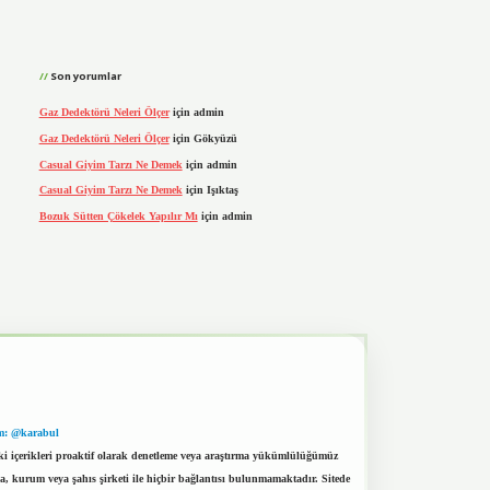
Son yorumlar
Gaz Dedektörü Neleri Ölçer
için
admin
Gaz Dedektörü Neleri Ölçer
için
Gökyüzü
Casual Giyim Tarzı Ne Demek
için
admin
Casual Giyim Tarzı Ne Demek
için
Işıktaş
Bozuk Sütten Çökelek Yapılır Mı
için
admin
m: @karabul
eki içerikleri proaktif olarak denetleme veya araştırma yükümlülüğümüz
a, kurum veya şahıs şirketi ile hiçbir bağlantısı bulunmamaktadır. Sitede