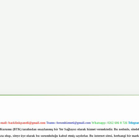
-mail:
backlinkpaneli@gmail.com
Teams:
forumhizmeti@gmail.com
Whatsapp: 0262 606 0 726
Telegra
im Kurumu (BTK) tarafından onaylanmış bir Yer Sağlayıcı olarak hizmet vermektedir. Bu nedenle, sited
 olup, siteye üye olarak bu sorumluluğu kabul etmiş sayılırlar. Bu internet sitesi, herhangi bir mark