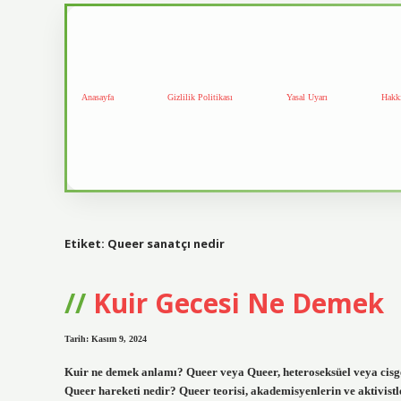
Anasayfa
Gizlilik Politikası
Yasal Uyarı
Hakk
Etiket:
Queer sanatçı nedir
Kuir Gecesi Ne Demek
Tarih: Kasım 9, 2024
Kuir ne demek anlamı? Queer veya Queer, heteroseksüel veya cisge
Queer hareketi nedir? Queer teorisi, akademisyenlerin ve aktivistler