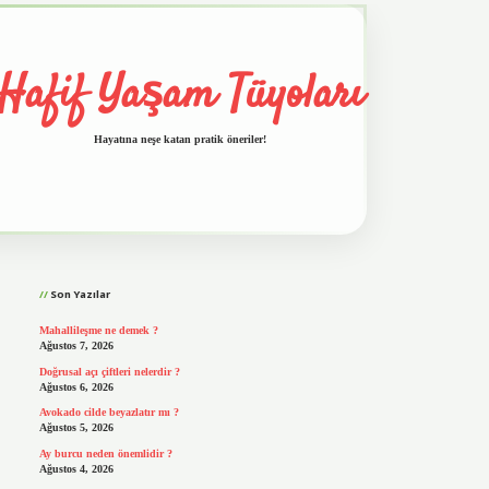
Hafif Yaşam Tüyoları
Hayatına neşe katan pratik öneriler!
Sidebar
vd.casino
Son Yazılar
Mahallileşme ne demek ?
Ağustos 7, 2026
Doğrusal açı çiftleri nelerdir ?
Ağustos 6, 2026
Avokado cilde beyazlatır mı ?
Ağustos 5, 2026
Ay burcu neden önemlidir ?
Ağustos 4, 2026