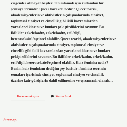
cisgender olmayan kişileri tanımlamak için kullanılan bir
şemsiye terimdir. Queer hareketi nedir? Queer teorisi,
akademisyenlerin ve aktivistlerin çalışmalarında cinsiyet,
toplumsal cinsiyet ve cinsellik gibi ikili kavramlardan
yararlandıklarını ve bunları pekiştirdiklerini savunur. Bu
ikilikler erkek/kadın, erkek/kadın, eril/dişil,
heteroseksüel/eşcinsel olabilir. Queer teorisi, akademisyenlerin ve
aktivistlerin çalışmalarında cinsiyet, toplumsal cinsiyet ve
cinsellik gibi ikili kavramlardan yararlandıklarını ve bunları
pekiştirdiklerini savunur. Bu ikilikler erkek/kadın, erkek/kadın,
eril/dişil, heteroseksüel/eşcinsel olabilir. Kuir feminist nedir?
Benim kuir feminizm dediğim şey basittir; feminist teorinin
temaları içerisinde cinsiyet, toplumsal cinsiyet ve cinsellik
üzerine kuir görüşlerin dahil edilmesine ve eş zamanlı olarak…
Kuir
Devamını okuyun
Yorum Bırak
Gecesi
Ne
Demek
Sitemap