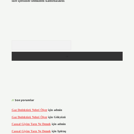
süre içerisinde sitemizden kaldırılacaktır.
Arama
Son yorumlar
Gaz Dedektörü Neleri Ölçer
için
admin
Gaz Dedektörü Neleri Ölçer
için
Gökyüzü
Casual Giyim Tarzı Ne Demek
için
admin
Casual Giyim Tarzı Ne Demek
için
Işıktaş