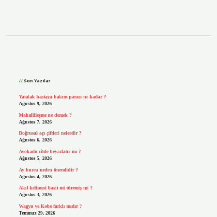
Sidebar
Son Yazılar
Yatalak hastaya bakım parası ne kadar ?
Ağustos 9, 2026
Mahallileşme ne demek ?
Ağustos 7, 2026
Doğrusal açı çiftleri nelerdir ?
Ağustos 6, 2026
Avokado cilde beyazlatır mı ?
Ağustos 5, 2026
Ay burcu neden önemlidir ?
Ağustos 4, 2026
Akıl kelimesi basit mi türemiş mi ?
Ağustos 3, 2026
Wagyu ve Kobe farklı mıdır ?
Temmuz 29, 2026