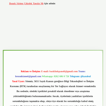
Bozuk Sütten Çökelek Yapılır Mı
için
admin
sino
Reklam ve İletişim:
E-mail:
backlinkpaneli@gmail.com
Teams:
forumhizmeti@gmail.com
Whatsapp: 0262 606 0 726
Telegram: @karabul
Yasal Uyarı:
Sitemiz, 5651 Sayılı Kanun gereğince Bilgi Teknolojileri ve İletişim
Kurumu (BTK) tarafından onaylanmış bir Yer Sağlayıcı olarak hizmet vermektedir.
Bu nedenle, sitedeki içerikleri proaktif olarak denetleme veya araştırma
yükümlülüğümüz bulunmamaktadır. Ancak, üyelerimiz yazdıkları içeriklerin
sorumluluğunu taşımakta olup, siteye üye olarak bu sorumluluğu kabul etmiş