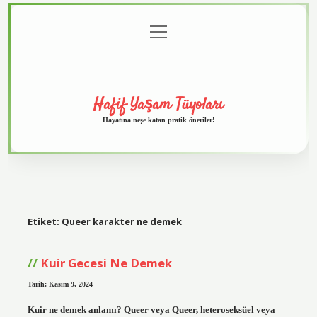
menüyü
Anasayfa
Gizlilik
Yasal
Hakkımızda
aç
Politikası
Uyarı
Hafif Yaşam Tüyoları
Hayatına neşe katan pratik öneriler!
Etiket:
Queer karakter ne demek
Kuir Gecesi Ne Demek
Tarih: Kasım 9, 2024
Kuir ne demek anlamı? Queer veya Queer, heteroseksüel veya