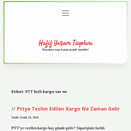
menüyü
Anasayfa
Gizlilik
Yasal
Hakkımızda
aç
Politikası
Uyarı
Hafif Yaşam Tüyoları
Hayatına neşe katan pratik öneriler!
Etiket:
PTT hızlı kargo var mı
Pttye Teslim Edilen Kargo Ne Zaman Gelir
Tarih: Eylül 23, 2024
PTT’ye verilen kargo kaç günde gelir? Siparişiniz farklı